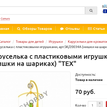
80
Вре
:
Comuro
авная
Обзоры Товаров
Отзывы
Статьи
Каталог
Товары для детей
Игрушки
Карусельки для кровато
уселька с пластиковыми игрушками, арт.SK/20034A (мишки на шари
руселька с пластиковыми игрушк
ишки на шариках) "TEX"
Доступность:
Товар в наличии
70 руб.
Кол-во