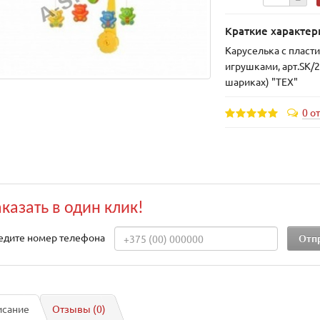
Краткие характер
Каруселька с плас
игрушками, арт.SK/
шариках) "TEX"
0 о
аказать в один клик!
едите номер телефона
исание
Отзывы (0)