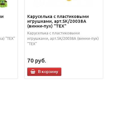
ми
Каруселька с пластиковыми
игрушками, арт.SK/20038А
(винни-пух) "TEX"
Каруселька с пластиковыми
а) "TEX"
игрушками, арт.SK/20038А (винни-пух)
"TEX"
70
руб.
В корзину