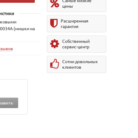
Самые низкие
цены
истики
Расширенная
тиковыми
гарантия
20034A (мишки на
Собственный
сервис-центр
тзывов
Сотни довольных
клиентов