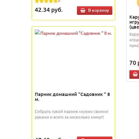
42.34
руб.
В корзину
Кар
игр
(цве
Кару
игру
луна)
70
Парник домашний "Садовник " 8
м.
Собрать такой парник можно своими
руками и всего за несколько минут!