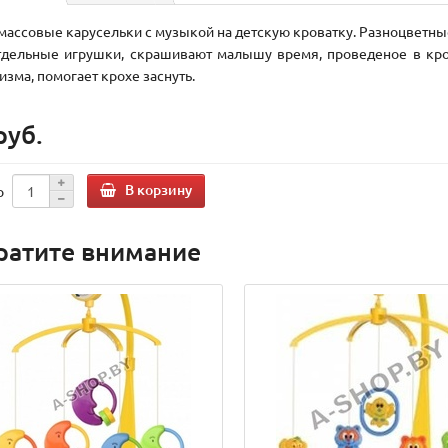
массовые карусельки с музыкой на детскую кроватку. Разноцветны
тдельные игрушки, скрашивают малышу время, проведеное в кро
изма, помогает крохе заснуть.
руб.
В корзину
о
ратите внимание