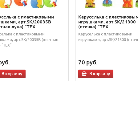
уселька с пластиковыми
Каруселька с пластиковы
ушками, арт.SK/20035В
игрушками, арт.SK/21300
тная луна) "TEX"
(птичка) "TEX"
селька с пластиковыми
Каруселька с пластиковыми
шками, арт.SK/20035В (цветная
игрушками, арт.SK/21300 (птичк
 "TEX"
руб.
70
руб.
В корзину
В корзину