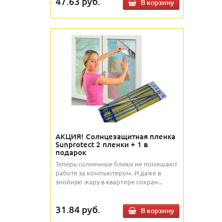
47.63
руб.
В корзину
АКЦИЯ! Солнцезащитная пленка
Sunprotect 2 пленки + 1 в
подарок
Теперь солнечные блики не помешают
работе за компьютером. И даже в
знойную жару в квартире сохран...
31.84
руб.
В корзину