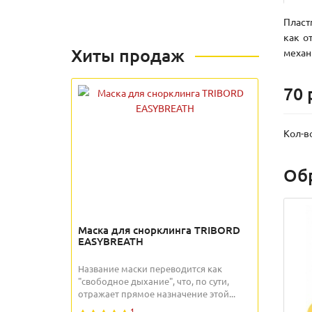
Пласт
как о
Хиты продаж
механ
70 
Кол-в
Об
Маска для снорклинга TRIBORD
EASYBREATH
Название маски переводится как
"свободное дыхание", что, по сути,
отражает прямое назначение этой...
1