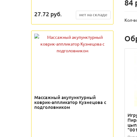
84 
27.72
руб.
нет на складе
Кол-в
Об
Массажный акупунктурный
коврик-аппликатор Кузнецова с
подголовником
Игр
Пир
цып
"00
Пира