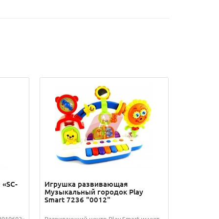
 «SC-
Игрушка развивающая
Музыкальный городок Play
Smart 7236 "0012"
2910603»
Развивающий центр Play Smart имеет