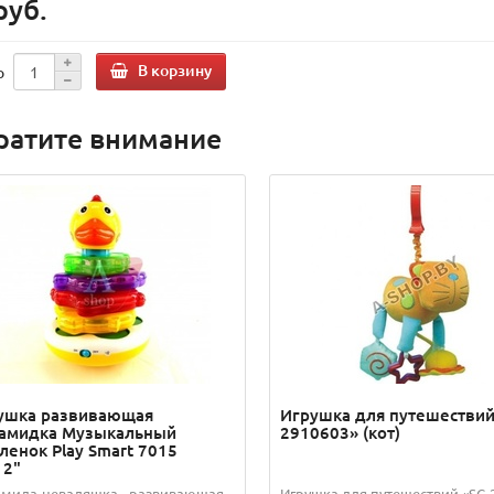
руб.
В корзину
о
ратите внимание
ушка развивающая
Игрушка для путешествий
амидка Музыкальный
2910603» (кот)
ленок Play Smart 7015
12"
мида-неваляшка - развивающая
Игрушка для путешествий «SC-