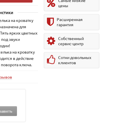
Самые низкие
цены
истики
Расширенная
лька на кроватку
гарантия
дназначена для
 Пять ярких цветных
Собственный
 под звуки
сервис-центр
одии!
елька на кроватку
Сотни довольных
одится в действие
клиентов
 поворота ключа.
тзывов