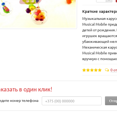
Краткие характер
Музыкальная карусе
Musical Mobile пре
детей от рождения.
игрушек вращаются
убаюкивающей мел
Механическая карус
Musical Mobile прив
вручную с помощью
0 о
аказать в один клик!
едите номер телефона