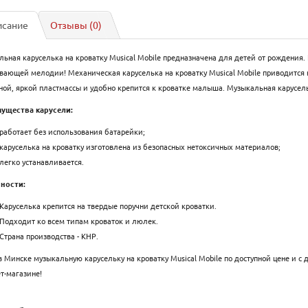
исание
Отзывы (0)
ьная каруселька на кроватку Musical Mobile предназначена для детей от рождения.
ающей мелодии! Механическая каруселька на кроватку Musical Mobile приводится
ной, яркой пластмассы и удобно крепится к кроватке малыша. Музыкальная карусель
ущества карусели:
работает без использования батарейки;
каруселька на кроватку изготовлена из безопасных нетоксичных материалов;
легко устанавливается.
ности:
Каруселька крепится на твердые поручни детской кроватки.
Подходит ко всем типам кроваток и люлек.
Страна производства - КНР.
в Минске музыкальную карусельку на кроватку Musical Mobile по доступной цене и с
т-магазине!