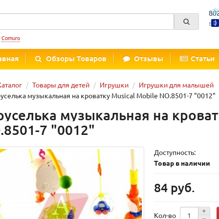
80
Вре
:
Comuro
авная
Обзоры Товаров
Отзывы
Статьи
Каталог
Товары для детей
Игрушки
Игрушки для малышей
уселька музыкальная на кроватку Musical Mobile NO.8501-7 "0012"
руселька музыкальная на кроватк
.8501-7 "0012"
Доступность:
Товар в наличии
84 руб.
Кол-во