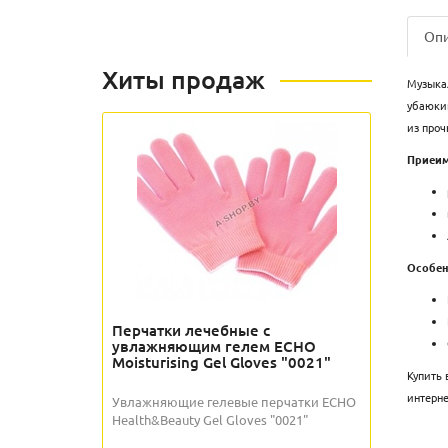
Оп
Хиты продаж
Музыкал
убаюкив
из проч
Приеим
Особен
Перчатки лечебные с
увлажняющим гелем ECHO
Moisturising Gel Gloves "0021"
Купить 
интерне
Увлажняющие гелевые перчатки ECHO
Health&Beauty Gel Gloves "0021"