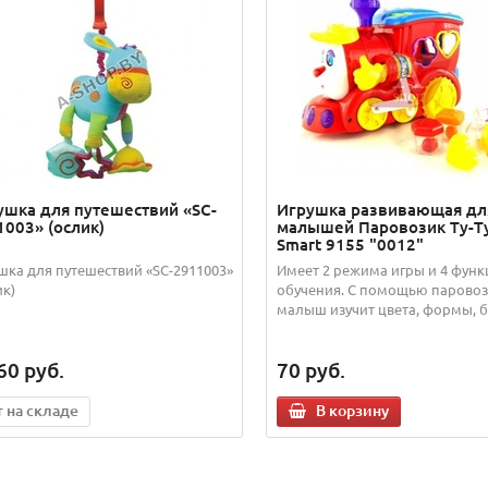
ушка для путешествий «SC-
Игрушка развивающая дл
1003» (ослик)
малышей Паровозик Ту-Ту
Smart 9155 "0012"
шка для путешествий «SC-2911003»
Имеет 2 режима игры и 4 фун
ик)
обучения. С помощью парово
малыш изучит цвета, формы, бук
60
руб.
70
руб.
т на складе
В корзину