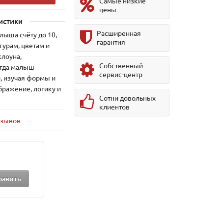
Самые низкие
цены
истики
Расширенная
лыша счёту до 10,
гарантия
урам, цветам и
лоуна,
Собственный
гда малыш
сервис-центр
, изучая формы и
бражение, логику и
Сотни довольных
клиентов
тзывов