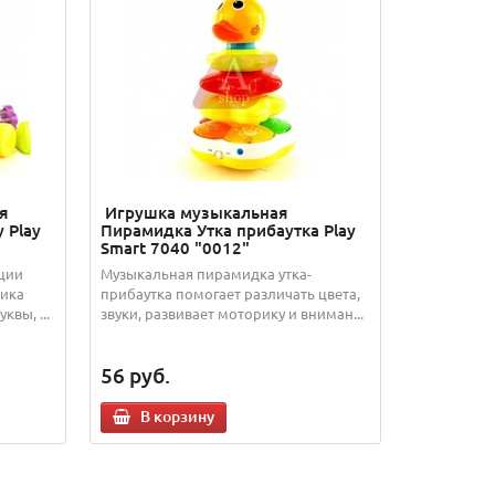
я
Игрушка музыкальная
 Play
Пирамидка Утка прибаутка Play
Smart 7040 "0012"
кции
Музыкальная пирамидка утка-
зика
прибаутка помогает различать цвета,
вы, ...
звуки, развивает моторику и вниман...
56
руб.
В корзину