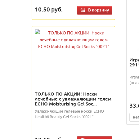
10.50
руб.
В корзину
Игр
291
Игру
(осл
ТОЛЬКО ПО АКЦИИ! Носки
лечебные с увлажняющим гелем
ECHO Moisturising Gel Soc...
33.
Увлажняющие гелевые носки ECHO
Health&Beauty Gel Socks "0021"
не