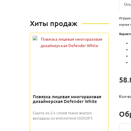
Оп
Игрушка
Хиты продаж
изучая 
Характ
58.
Повязка лицевая многоразовая
Кол-в
дизайнерская Defender White
Об
Сшита из 2-х слоев ткани внутри
вкладыш из утеплителя ISOSOFT.