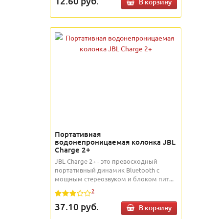
12.60
руб.
В корзину
Портативная
водонепроницаемая колонка JBL
Charge 2+
JBL Charge 2+ - это превосходный
портативный динамик Bluetooth с
мощным стереозвуком и блоком пит...
2
37.10
руб.
В корзину