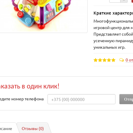
Краткие характер
Многофункциональ
игровой центр для 
Представляет собо
усеченную пирамиду
уникальных игр.
0 о
аказать в один клик!
едите номер телефона
исание
Отзывы (0)