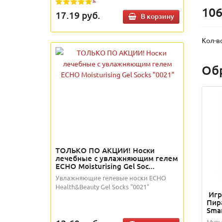
106
17.19
руб.
В корзину
Кол-в
Об
ТОЛЬКО ПО АКЦИИ! Носки
лечебные с увлажняющим гелем
ECHO Moisturising Gel Soc...
Увлажняющие гелевые носки ECHO
Health&Beauty Gel Socks "0021"
Игр
Пир
Sma
Музы