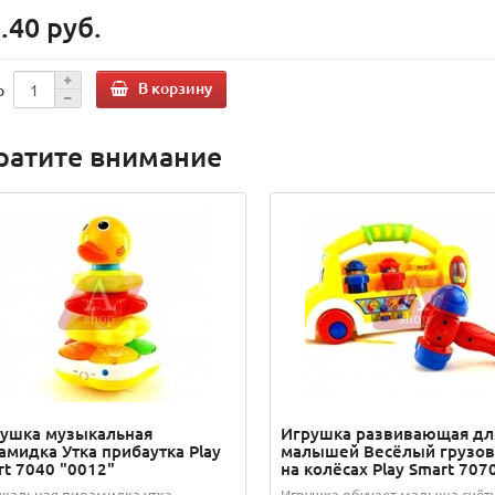
.40 руб.
В корзину
о
ратите внимание
ушка музыкальная
Игрушка развивающая дл
амидка Утка прибаутка Play
малышей Весёлый грузов
rt 7040 "0012"
на колёсах Play Smart 7070
кальная пирамидка утка-
Игрушка обучает малыша счёту