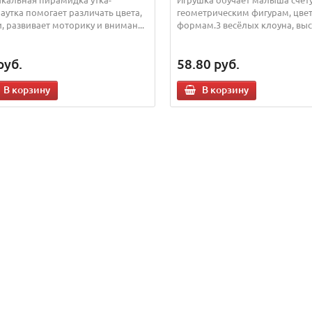
аутка помогает различать цвета,
геометрическим фигурам, цве
и, развивает моторику и вниман...
формам.3 весёлых клоуна, выс.
руб.
58.80
руб.
В корзину
В корзину