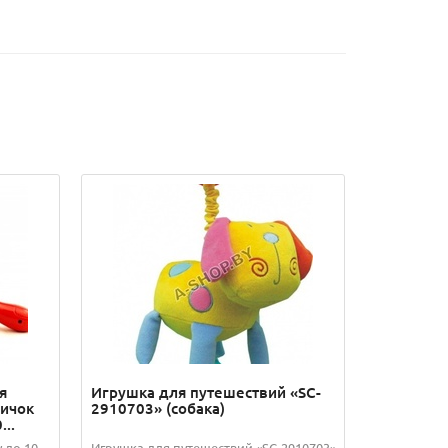
я
Игрушка для путешествий «SC-
ичок
2910703» (собака)
...
 до 10,
Игрушка для путешествий «SC-2910703»