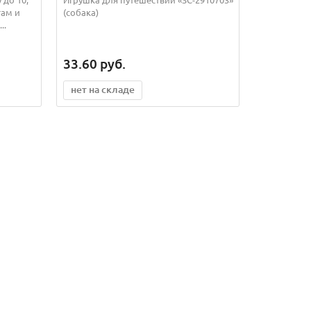
там и
(собака)
..
33.60
руб.
нет на складе