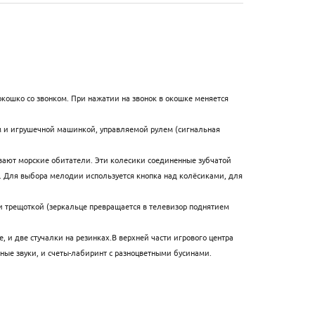
окошко со звонком. При нажатии на звонок в окошке меняется
ом и игрушечной машинкой, управляемой рулем (сигнальная
авают морские обитатели. Эти колесики соединенные зубчатой
. Для выбора мелодии используется кнопка над колёсиками, для
и трещоткой (зеркальце превращается в телевизор поднятием
, и две стучалки на резинках.В верхней части игрового центра
ые звуки, и счеты-лабиринт с разноцветными бусинами.