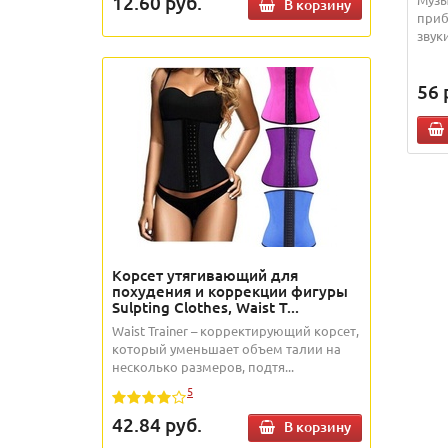
12.60
руб.
В корзину
приб
звук
56
Корсет утягивающий для
похудения и коррекции фигуры
Sulpting Clothes, Waist T...
Waist Trainer – корректирующий корсет,
который уменьшает объем талии на
несколько размеров, подтя...
5
42.84
руб.
В корзину