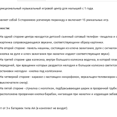
ункциональный музыкальный игровой центр для малышей с 1 года.
вляет собой 5-стороннюю усеченную пирамиду и включает 15 уникальных игр.
ности:
На одной стороне центра находится детский съемный сотовый телефон - пищалка и 
картинка сопровождающаяся звуками, соответствующими образу картинки.
На второй стороне - панель машины, состоящая из ключа зажигания, руля с сигнал
кнопка на руле и ключ зажигания при нажатии издают соответствующие звуки).
На третей стороне -два колесика, внутри большого колесика водичка, в которой пл
передачей, при вращении которых раздается мелодия и большое колесико светится
остановки мелодии - кнопка под колёсиками.
На четверной стороне - караоке с настоящим микрофоном, зеркальцем-телевизором 
выключателя снизу).
На пятой стороне - стучалка с молотком, подбрасывающая шарик в прозрачной трубке
расположена прозрачная кнопка-барабан, мигающая при нажатии и издающая забавн
т от 3-х батареек типа АА (в комплект не входят).