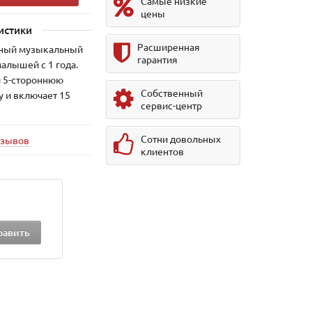
Самые низкие
цены
истики
Расширенная
ный музыкальный
гарантия
малышей с 1 года.
й 5-стороннюю
Собственный
 и включает 15
сервис-центр
Сотни довольных
тзывов
клиентов