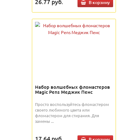
26.77
руб.
В корзину
Набор волшебных фломастеров
Magic Pens Меджик Пенс
Просто воспользуйтесь фломастером
своего любимого цвета или
фломастером для стирания. Для
замены ...
17.64
руб.
В корзину