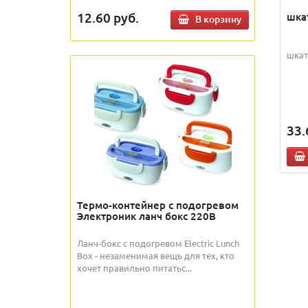
12.60
руб.
шка
В корзину
шкат
33.
Термо-контейнер с подогревом
Электроник ланч бокс 220В
Ланч-бокс с подогревом Electric Lunch
Box - незаменимая вещь для тех, кто
хочет правильно питатьс...