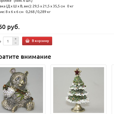
оробке (мин. 6 шт.)
ка (Д х Ш х В, вес): 29,5 x 21,5 x 35,5 см 0 кг
е: 8 x 6 x 6 см 0,268 / 0,289 кг
60 руб.
В корзину
о
ратите внимание