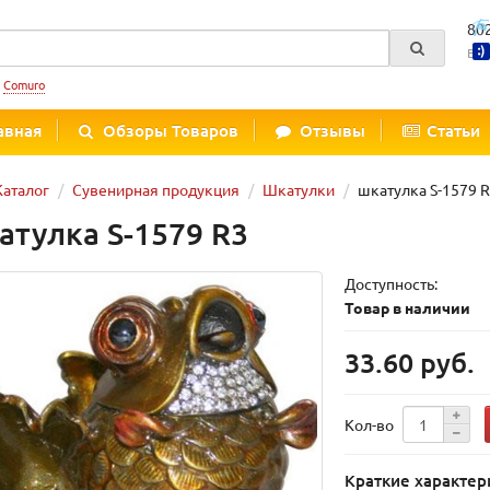
80
Вре
:
Comuro
авная
Обзоры Товаров
Отзывы
Статьи
Каталог
Сувенирная продукция
Шкатулки
шкатулка S-1579 
атулка S-1579 R3
Доступность:
Товар в наличии
33.60 руб.
Кол-во
Краткие характер