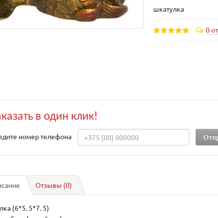
шкатулка
0 о
аказать в один клик!
едите номер телефона
исание
Отзывы (0)
ка (6*5. 5*7. 5)