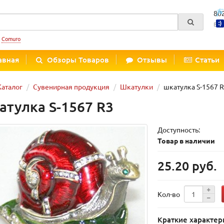
80
Вре
:
Comuro
авная
Обзоры Товаров
Отзывы
Статьи
Каталог
Сувенирная продукция
Шкатулки
шкатулка S-1567 
атулка S-1567 R3
Доступность:
Товар в наличии
25.20 руб.
Кол-во
Краткие характер