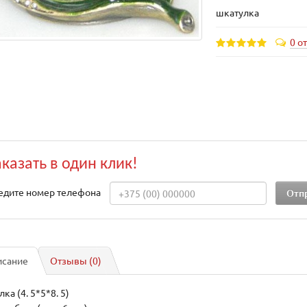
шкатулка
0 о
аказать в один клик!
едите номер телефона
исание
Отзывы (0)
ка (4. 5*5*8. 5)