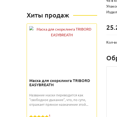
48 в к
Упаков
Издели
Хиты продаж
25.
Кол-в
Об
Маска для снорклинга TRIBORD
EASYBREATH
Название маски переводится как
"свободное дыхание", что, по сути,
отражает прямое назначение этой...
1