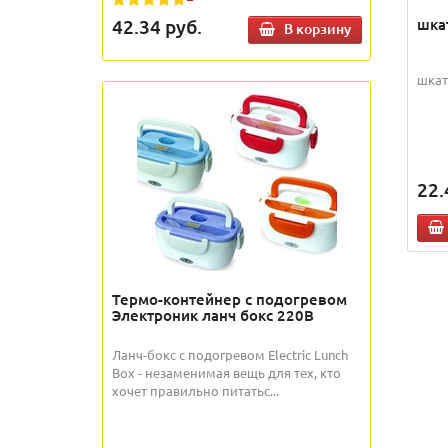
шка
42.34
руб.
В корзину
шкат
22.
Термо-контейнер с подогревом
Электроник ланч бокс 220В
Ланч-бокс с подогревом Electric Lunch
Box - незаменимая вещь для тех, кто
хочет правильно питатьс...