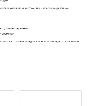
 модно.
ся как и хорошим качеством, так и отменным дизайном.
 то, что она заржавеют
ым временем
очетать их с любым нарядом и при этом выглядеть гармонично!