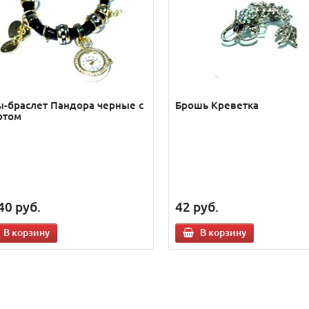
ы-браслет Пандора черные с
Брошь Креветка
отом
40
руб.
42
руб.
В корзину
В корзину