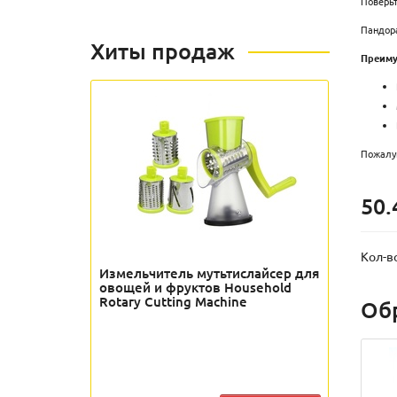
Поверьт
Пандора
Хиты продаж
Преиму
Пожалуй
50.
Кол-в
Измельчитель мутьтислайсер для
овощей и фруктов Household
Rotary Cutting Machine
Об