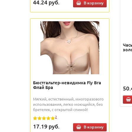
44.24
руб.
В корзину
Час
зол
Бюстгальтер-невидимка Fly Bra
Флай Бра
50.
Мягкий, естественный, многоразового
использования, легко моющийся, без
бретелек, с открытой спиной!
2
17.19
руб.
В корзину