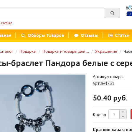
80
Вре
:
Comuro
авная
Обзоры Товаров
Отзывы
Статьи
Каталог
Подарки
Подарки и товары для ...
Украшения
Часы
сы-браслет Пандора белые с се
Артикул товара:
50.40 руб.
Кол-во
Краткие характер