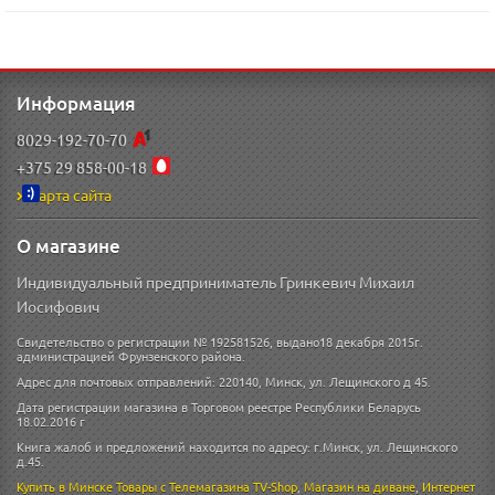
Информация
8029-192-70-70
+375 29 858-00-18
Карта сайта
О магазине
Индивидуальный предприниматель Гринкевич Михаил
Иосифович
Свидетельство о регистрации № 192581526, выдано18 декабря 2015г.
администрацией Фрунзенского района.
Адрес для почтовых отправлений: 220140, Минск, ул. Лещинского д 45.
Дата регистрации магазина в Торговом реестре Республики Беларусь
18.02.2016 г
Книга жалоб и предложений находится по адресу: г.Минск, ул. Лещинского
д.45.
Купить в Минске
Товары с Телемагазина TV-Shop
,
Магазин на диване
,
Интернет