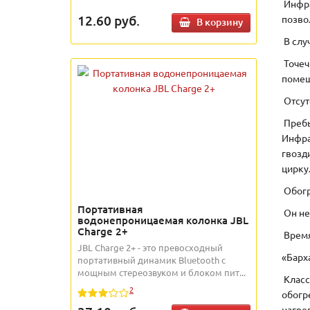
Инфра
12.60
руб.
позво
В корзину
В слу
Точеч
помещ
Отсут
Пребы
Инфра
гвозд
цирку
Обогр
Портативная
Он не
водонепроницаемая колонка JBL
Charge 2+
Время
JBL Charge 2+ - это превосходный
«Барх
портативный динамик Bluetooth с
мощным стереозвуком и блоком пит...
Класс
2
обогр
нагре