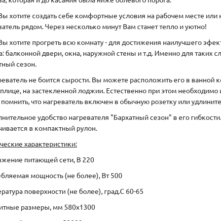
Вы хотите создать себе комфортные условия на рабочем месте или
ватель рядом. Через несколько минут Вам станет тепло и уютно!
Вы хотите прогреть всю комнату - для достижения наилучшего эфек
а: балконной двери, окна, наружной стены и т.д. Именно для таких
тный сезон.
еватель не боится сырости. Вы можете расположить его в ванной ко
еплице, на застекленной лоджии. Естественно при этом необходимо 
 помнить, что нагреватель включен в обычную розетку или удлинит
нительное удобство нагревателя "Бархатный сезон" в его гибкости.
чивается в компактный рулон.
ческие характеристики:
жение питающей сети, В 220
бляемая мощность (не более), Вт 500
ратура поверхности (не более), град.С 60-65
итные размеры, мм 580x1300