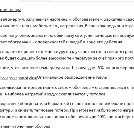
ние товара
вая энергия, излучаемая настенным обогревателем Бархатный се
 как пол, стены, мебель и т.п., нагревая их. В свою очередь они отд
вое излучение, аналогично обычному свету, не поглощается воздухо
гает обогреваемых поверхностей и людей в зоне его действия.
озволяет выровнять температуру воздуха по высоте и снизить сре
ек будет ощущать более высокую температуру за счет прямого погл
ним, что снижение температуры на 1 градус дает 5% энергосбереж
Оптимальное распределение тепла
спользовании конвективных систем обогрева мы сталкиваемся с те
е - наиболее нагретый воздух скапливается у потолка.
красные обогреватели Бархатный сезон позволяют избежать подо
ратуры и снизить тепловые потери. При этом нет избыточного нагр
 полом и потолком, что позволяет обеспечить до 40% энергосбере
ьный и точечный обогрев