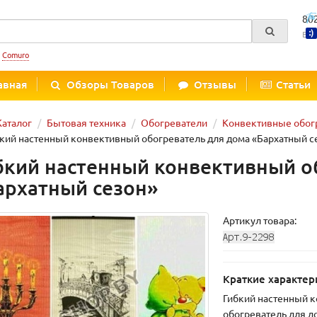
80
Вре
:
Comuro
авная
Обзоры Товаров
Отзывы
Статьи
Каталог
Бытовая техника
Обогреватели
Конвективные обог
кий настенный конвективный обогреватель для дома «Бархатный с
бкий настенный конвективный о
архатный сезон»
Артикул товара:
Краткие характер
Гибкий настенный 
обогреватель для д