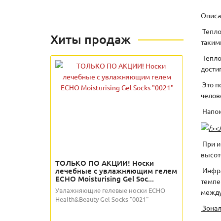
Описа
Тепло
Хиты продаж
такими
Тепло
дости
Это п
челов
Напом
При и
высот
ТОЛЬКО ПО АКЦИИ! Носки
лечебные с увлажняющим гелем
Инфра
ECHO Moisturising Gel Soc...
темпе
Увлажняющие гелевые носки ECHO
между
Health&Beauty Gel Socks "0021"
Зонал