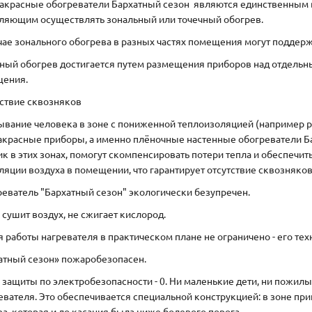
красные обогреватели Бархатный сезон являются единственным 
ляющим осуществлять зональный или точечный обогрев.
чае зонального обогрева в разных частях помещения могут поддер
ный обогрев достигается путем размещения приборов над отдельн
ения.
ствие сквозняков
вание человека в зоне с пониженной теплоизоляцией (например р
красные приборы, а именно плёночные настенные обогреватели Б
ик в этих зонах, помогут скомпенсировать потери тепла и обеспечит
ляции воздуха в помещении, что гарантирует отсутствие сквозняков
еватель "Бархатный сезон" экологически безупречен.
 сушит воздух, не сжигает кислород.
 работы нагревателя в практическом плане не ограничено - его те
атный сезон» пожаробезопасен.
 защиты по электробезопасности - 0. Ни маленькие дети, ни пожил
евателя. Это обеспечивается специальной конструкцией: в зоне п
ва, которая и до касания была ниже болевого порога.