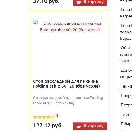
37.10
руб.
В корзину
Если 
нагре
Если 
холод
Барха
Обогр
или т
также
Допол
свора
Стол раскладной для пикника
Folding table 60120 (без чехла)
Техни
Напря
Стол раскладной для пикника Folding
table 60120 (без чехла)
Потре
Темпе
13
Габар
127.12
руб.
В корзину