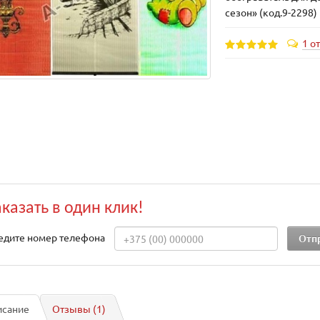
сезон» (код.9-2298)
1 о
аказать в один клик!
едите номер телефона
исание
Отзывы (1)