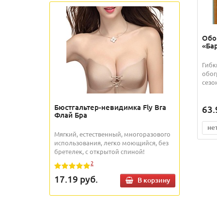
Обо
«Ба
Гибк
обог
сезо
Бюстгальтер-невидимка Fly Bra
63.
Флай Бра
не
Мягкий, естественный, многоразового
использования, легко моющийся, без
бретелек, с открытой спиной!
2
17.19
руб.
В корзину