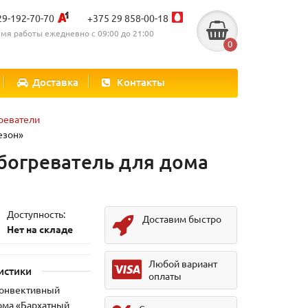
29-192-70-70
+375 29 858-00-18
мя работы ежедневно с 09:00 до 21:00
0
Доставка
Контакты
реватели
езон»
богреватель для дома
Доступность:
Доставим быстро
Нет на складе
Любой вариант
истики
оплаты
конвективный
ома «Бархатный