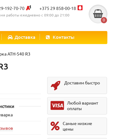
29-192-70-70
+375 29 858-00-18
мя работы ежедневно с 09:00 до 21:00
0
Доставка
Контакты
рка ATH-540 R3
R3
Доставим быстро
Любой вариант
истики
оплаты
еварка
Самые низкие
тзывов
цены