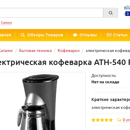
80
Вре
:
Comuro
авная
Обзоры Товаров
Отзывы
Статьи
Каталог
Бытовая техника
Кофеварки
электрическая кофева
ектрическая кофеварка ATH-540 
Доступность:
Нет на складе
Краткие характер
электрическая коф
0 о