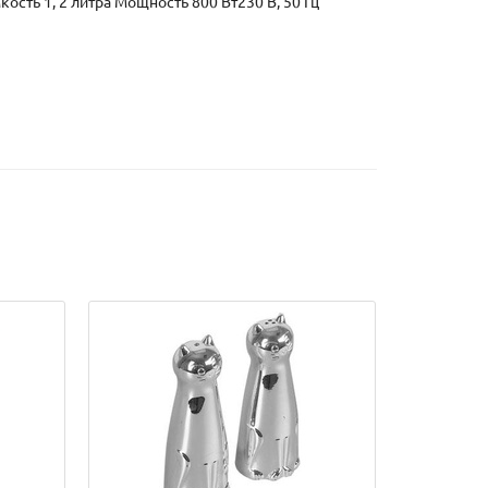
сть 1, 2 литра Мощность 800 Вт230 В, 50 Гц