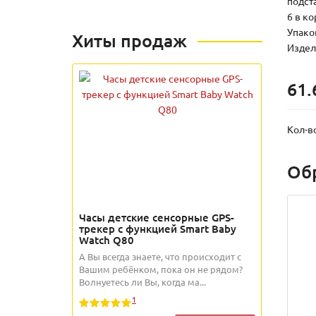
подст
6 в к
Упаков
Хиты продаж
Издели
61.
Кол-в
Об
Часы детские сенсорные GPS-
трекер с функцией Smart Baby
Watch Q80
А Вы всегда знаете, что происходит с
Вашим ребёнком, пока он не рядом?
Волнуетесь ли Вы, когда ма...
1