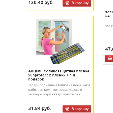
120.40
руб.
В корзину
эле
541
элек
47.
АКЦИЯ! Солнцезащитная пленка
Sunprotect 2 пленки + 1 в
подарок
Теперь солнечные блики не помешают
работе за компьютером. И даже в
знойную жару в квартире сохран...
31.84
руб.
В корзину