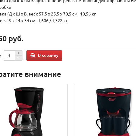
авка для колбы Защита от перегрева Световой индикатор работы Емко
оробке
ка (Д х Ш х В, вес): 57,5 x 25,5 x 70,5 см 10,56 кг
е: 19 x 24 x 34 см 1,606 / 1,322 кг
60 руб.
В корзину
о
ратите внимание