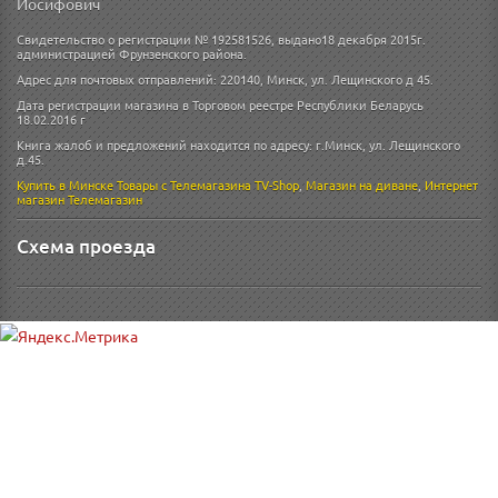
Иосифович
Свидетельство о регистрации № 192581526, выдано18 декабря 2015г.
администрацией Фрунзенского района.
Адрес для почтовых отправлений: 220140, Минск, ул. Лещинского д 45.
Дата регистрации магазина в Торговом реестре Республики Беларусь
18.02.2016 г
Книга жалоб и предложений находится по адресу: г.Минск, ул. Лещинского
д.45.
Купить в Минске
Товары с Телемагазина TV-Shop
,
Магазин на диване
,
Интернет
магазин
Телемагазин
Схема проезда