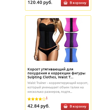
120.40
руб.
В корзину
Корсет утягивающий для
похудения и коррекции фигуры
Sulpting Clothes, Waist T...
Waist Trainer – корректирующий корсет,
который уменьшает объем талии на
несколько размеров, подтя...
5
42.84
руб.
В корзину