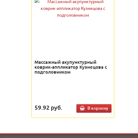
Массажный акупунктурный
коврик-аппликатор Кузнецова с
подголовником
59.92
руб.
В корзину