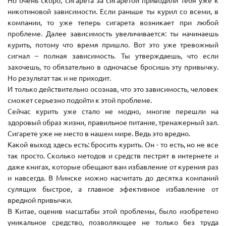
Но очень скоро, сигарета за сигаретой приводили тебя уже к
никотиновой зависимости. Если раньше ты курил со всеми, в
компании, то уже теперь сигарета возникает при любой
проблеме. Далее зависимость увеличивается: ты начинаешь
курить, потому что время пришло. Вот это уже тревожный
сигнал – полная зависимость. Ты утверждаешь, что если
захочешь, то обязательно в одночасье бросишь эту привычку.
Но результат так и не приходит.
И только действительно осознав, что это зависимость, человек
сможет серьезно подойти к этой проблеме.
Сейчас курить уже стало не модно, многие перешли на
здоровый образ жизни, правильное питание, тренажерный зал.
Сигарете уже не место в нашем мире. Ведь это вредно.
Какой выход здесь есть: бросить курить. Он - то есть, но не все
так просто. Сколько методов и средств пестрят в интернете и
даже книгах, которые обещают вам избавление от курения раз
и навсегда. В Минске можно насчитать до десятка компаний
сулящих быстрое, а главное эфективное избавление от
вредной привычки.
В Китае, оценив масштабы этой проблемы, было изобретено
уникальное средство, позволяющее не только без труда