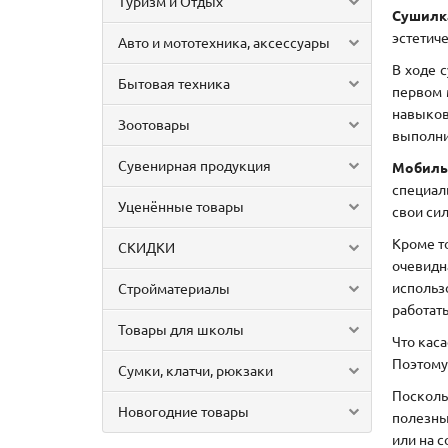
Туризм и Отдых
Сушилк
эстетич
Авто и мототехника, аксессуары
В ходе 
Бытовая техника
первом 
навыков
Зоотовары
выполни
Сувенирная продукция
Мобиль
специал
Уценённые товары
свои си
Кроме т
СКИДКИ
очевидн
использ
Стройматериалы
работать
Товары для школы
Что кас
Поэтому
Сумки, клатчи, рюкзаки
Посколь
Новогодние товары
полезны
или на 