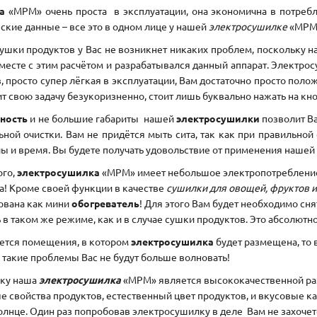
а
«МРМ» очень проста
в эксплуатации, она экономична в потреб
еские данные – все это в одном лице у нашей
электросушилке
«МРМ»
сушки продуктов у Вас не возникнет никаких проблем, поскольку на
месте с этим расчётом и разрабатывался данный аппарат. Электрос
, просто супер лёгкая в эксплуатации, Вам достаточно просто поло
т свою задачу безукоризненно, стоит лишь буквально нажать на кно
ность
и не большие габариты
нашей
электросушилки
позволит Ва
ьной очистки. Вам не придётся мыть сита, так как при правильной
лы и время. Вы будете получать удовольствие от применения нашей
ого,
электросушилка
«МРМ» имеет небольшое электропотребление. 
а! Кроме своей функции в качестве
сушилки для овощей, фруктов и
ована как мини
обогреватель
! Для этого Вам будет необходимо снят
 в таком же режиме, как и в случае сушки продуктов. Это абсолютн
ается помещения, в котором
электросушилка
будет размещена, то 
 такие проблемы Вас не будут больше волновать!
ку наша
электросушилка
«МРМ» является высококачественной ра
е свойства продуктов, естественный цвет продуктов, и вкусовые к
солнце. Один раз попробовав электросушилку в деле
Вам не захоче