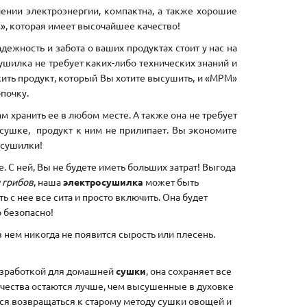
лении электроэнергии, компактна, а также хорошие
, которая имеет высочайшее качество!
дежность и забота о ваших продуктах стоит у нас на
ушилка не требует каких-либо технических знаний и
жить продукт, который Вы хотите высушить, и «МРМ»
почку.
м хранить ее в любом месте. А также она не требует
 сушке,
продукт к ним не прилипает. Вы экономите
 сушилки!
С ней, Вы не будете иметь больших затрат! Выгода
 грибов
, наша
электросушилка
может быть
ь с нее все сита и просто включить. Она будет
о безопасно!
в нем никогда не появится сырость или плесень.
зработкой для домашней
сушки
, она сохраняет все
ачества остаются лучше, чем высушенные в духовке
тся возвращаться к старому методу сушки овощей и