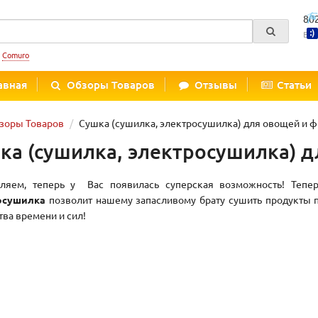
80
Вре
:
Comuro
авная
Обзоры Товаров
Отзывы
Статьи
зоры Товаров
Сушка (сушилка, электросушилка) для овощей и ф
ка (сушилка, электросушилка) д
ляем, теперь у
Вас появилась суперская возможность! Теп
осушилка
позволит нашему запасливому брату сушить продукты пр
тва времени и сил!