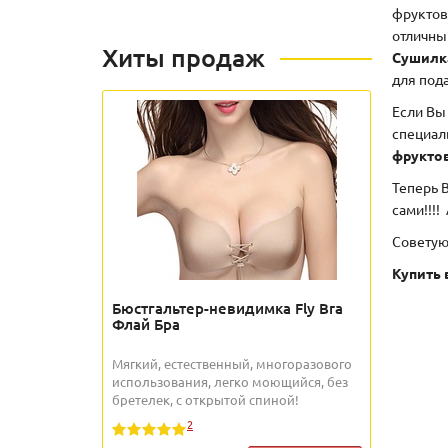
фруктов
отличны
Хиты продаж
Сушил
для под
Если Вы
специал
фруктов
Теперь 
сами!!!!
Советую
Купить 
Бюстгальтер-невидимка Fly Bra
Флай Бра
Мягкий, естественный, многоразового
использования, легко моющийся, без
бретелек, с открытой спиной!
2