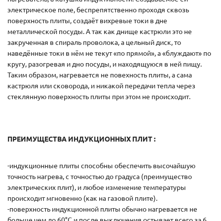
электрическое поле, беспрепятственно проходя сквозь
поверхность плиты, создаёт вихревые токи в дне
металлической посуды. А так как днище кастрюли это не
закрученная в спираль проволока, а цельный диск, то
наведённые токи в нём не текут «по прямой», а «блуждают» по
кругу, разогревая и дно посуды, и находящуюся в ней пищу.
Таким образом, нагревается не повехность плиты, а сама
кастрюля или сковорода, и никакой передачи тепла через
стеклянную поверхность плиты при этом не происходит.
ПРЕИМУЩЕСТВА ИНДУКЦИОННЫХ ПЛИТ :
-индукционные плиты способны обеспечить высочайшую
точность нагрева, с точностью до градуса (преимущество
электрических плит), и любое изменение температуры
происходит мгновенно (как на газовой плите).
-поверхность индукционной плиты обычно нагревается не
больше чем до 60°С и после выключения остывает всего за 6