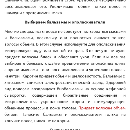
восстанавливает его. Увеличивают объем тонких волос и
шампуни с протеинами шелка.
Выбираем бальзамы и ополаскиватели
Многие специалисты вовсе не советуют пользоваться масками
и бальзамами, поскольку они полностью лишают тонкие
волосы объема. В этом случае используйте для ополаскивания
минеральную воду или настой из трав. Это ничуть не хуже
придаст волосам блеск и обеспечит уход. Если вы все же
выбираете бальзам, отдайте предпочтение ополаскивателям
с провитаминами _ они восстанавливают и укрепляют волосы
изнутри. Каротин придает объем и шелковистость. Бальзамы с
хитозаном снимают электростатистический заряд. Здоровый
вид волосам возвращают биобальзамы на основе кефирной
сыворотки, содержащей биоактивные соединения и
микроэлименты, укрепляющие корни и стимулирующие
обменные процессы в коже головы.
Придает волосам объем
бетаин. Наносите бальзамы и ополаскиватели только на
кончики волос, никак не на корни.
Сушим волосы