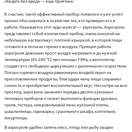
обедать без вреда — ещё приятнее.
К счастью, такой эффективный прибор появился и уже успел
прочно обосноваться в хозяйстве тех, кто проверил его в
работе. Называется этот чудо-агрегат — аэрогриль. Аэрогриль
представляет собой компактный прибор, очень похожий на
небольшую кастрюльку с плотной крышкой, в которой пища
готовится в потоках горячего воздуха. Принцип работы
аэрогриля довольно прост: воздух нагревается до нужной
температуры (65-260 °С) при помощи ТЭНа, а вентилятор
создает его свободную циркуляцию с различными скоростями.
Потоки горячего воздуха равномерно воздействуют на
приготовляемые продукты, благодаря чему пища сохраняет
сочность и приобретает восхитительный вкус. Несмотря на всю
простоту, аэрогриль заменяет порядка десяти кухонных
тепловых приборов и может выполнять функции духовки,
гриля, тостера, микроволновой печи, кухонной плиты,
шашлычницы, пароварки, сушильного шкафа, коптильни,
йогуртницы.
В аэрогриле удобно запечь мясо, птицу или рыбу заодно