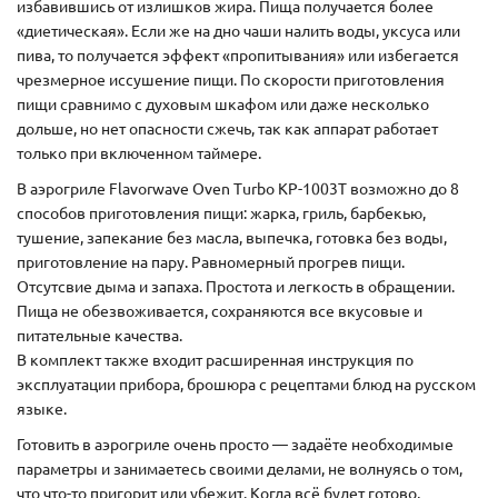
избавившись от излишков жира. Пища получается более
«диетическая». Если же на дно чаши налить воды, уксуса или
пива, то получается эффект «пропитывания» или избегается
чрезмерное иссушение пищи. По скорости приготовления
пищи сравнимо с духовым шкафом или даже несколько
дольше, но нет опасности сжечь, так как аппарат работает
только при включенном таймере.
В аэрогриле Flavorwave Oven Turbo KP-1003T возможно до 8
способов приготовления пищи: жарка, гриль, барбекью,
тушение, запекание без масла, выпечка, готовка без воды,
приготовление на пару. Равномерный прогрев пищи.
Отсутсвие дыма и запаха. Простота и легкость в обращении.
Пища не обезвоживается, сохраняются все вкусовые и
питательные качества.
В комплект также входит расширенная инструкция по
эксплуатации прибора, брошюра с рецептами блюд на русском
языке.
Готовить в аэрогриле очень просто — задаёте необходимые
параметры и занимаетесь своими делами, не волнуясь о том,
что что-то пригорит или убежит. Когда всё будет готово,