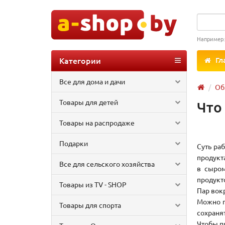
Например
Категории
Гл
Все для дома и дачи
Об
Товары для детей
Что
Товары на распродаже
Подарки
Суть ра
продукт
Все для сельского хозяйства
в сыром
продукт
Товары из TV - SHOP
Пар вок
Можно г
Товары для спорта
сохраня
Чтобы п