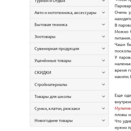
Туризм и Отдых
Паровар
Очень у
Авто и мототехника, аксессуары
находят
Бытовая техника
В паров
Можно б
Зоотовары
питания.
Чаши бы
Сувенирная продукция
посколь
У паров
Уценённые товары
маленьк
время г
СКИДКИ
накипи.
Стройматериалы
Еще оди
Товары для школы
внутрен
Мультив
Сумки, клатчи, рюкзаки
пловы и
Новогодние товары
Что уди
нужно п