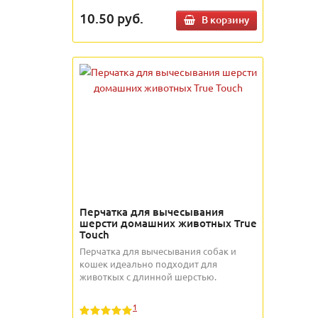
10.50
руб.
В корзину
Перчатка для вычесывания
шерсти домашних животных True
Touch
Перчатка для вычесывания собак и
кошек идеально подходит для
животкых с длинной шерстью.
1