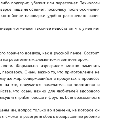
ибо подгорит, убежит или пересохнет. Технологи
иварке пища не остынет, поскольку после окончания
контейнере пароварки удобно разогревать ранее
иварки отмечают такой ее недостаток, что у нее нет
го горячего воздуха, как в русской печке. Состоит
ым нагревательным элементом и вентилятором.
льности. Формально аэрогрилем можно заменить
, пароварку. Очень важно то, что приготовление не
тому же жир, содержащийся в продуктах, в процессе
 на это, получается замечательная золотистая и
йства, что осень важно для любителей здорового
высушить грибы, овощи и фрукты. Есть возможность
щены им, вопрос только во времени, на которое он
я: вы сможете разогреть обед к возвращению ребенка