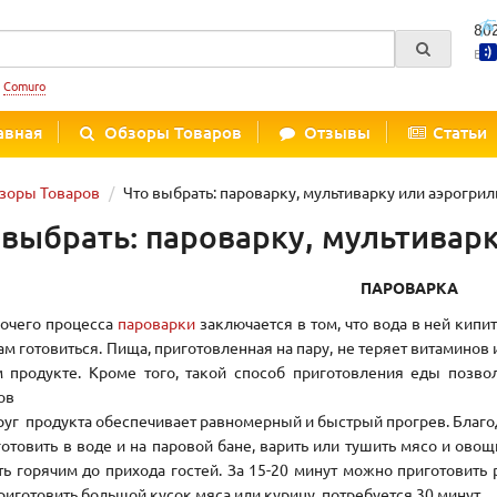
80
Вре
:
Comuro
авная
Обзоры Товаров
Отзывы
Статьи
зоры Товаров
Что выбрать: пароварку, мультиварку или аэрогрил
 выбрать: пароварку, мультиварк
ПАРОВАРКА
бочего процесса
пароварки
заключается в том, что вода в ней кипит
ам готовиться. Пища, приготовленная на пару, не теряет витамино
 продукте. Кроме того, такой способ приготовления еды позво
ов
руг продукта обеспечивает равномерный и быстрый прогрев. Благо
отовить в воде и на паровой бане, варить или тушить мясо и ов
ть горячим до прихода гостей. За 15-20 минут можно приготовить 
риготовить большой кусок мяса или курицу, потребуется 30 минут.