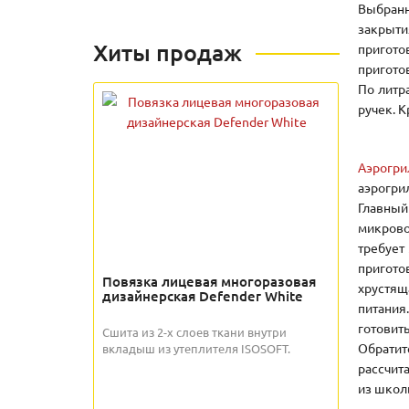
Выбранн
закрыти
Хиты продаж
пригото
пригото
По литра
ручек. 
Аэрогри
аэрогри
Главны
микрово
требует
пригото
Повязка лицевая многоразовая
хрустящ
дизайнерская Defender White
питания
готовить
Сшита из 2-х слоев ткани внутри
Обратит
вкладыш из утеплителя ISOSOFT.
рассчит
из школ