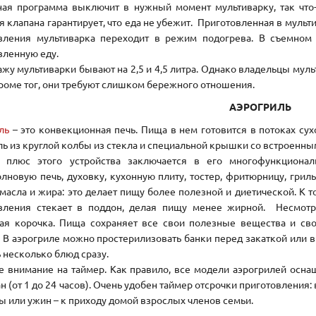
ая программа выключит в нужный момент мультиварку, так что-л
я клапана гарантирует, что еда не убежит. Приготовленная в мульт
вления мультиварка переходит в режим подогрева. В съемном 
вленную еду.
жу мультиварки бывают на 2,5 и 4,5 литра. Однако владельцы мульт
Кроме тог, они требуют слишком бережного отношения.
АЭРОГРИЛЬ
ль
– это конвекционная печь. Пища в нем готовится в потоках сухо
ль из круглой колбы из стекла и специальной крышки со встроенн
й плюс этого устройства заключается в его многофункциона
лновую печь, духовку, кухонную плиту, тостер, фритюрницу, гриль
 масла и жира: это делает пищу более полезной и диетической. К 
вления стекает в поддон, делая пищу менее жирной. Несмотря
ая корочка. Пища сохраняет все свои полезные вещества и сво
. В аэрогриле можно простерилизовать банки перед закаткой или 
 несколько блюд сразу.
е внимание на таймер. Как правило, все модели аэрогрилей осна
ан (от 1 до 24 часов). Очень удобен таймер отсрочки приготовлени
ы или ужин – к приходу домой взрослых членов семьи.