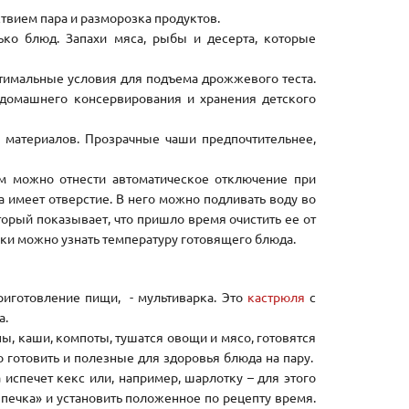
твием пара и разморозка продуктов.
ко блюд. Запахи мяса, рыбы и десерта, которые
птимальные условия для подъема дрожжевого теста.
 домашнего консервирования и хранения детского
 материалов. Прозрачные чаши предпочтительнее,
м можно отнести автоматическое отключение при
 имеет отверстие. В него можно подливать воду во
оторый показывает, что пришло время очистить ее от
ки можно узнать температуру готовящего блюда.
иготовление пищи, - мультиварка. Это
кастрюля
с
а.
упы, каши, компоты, тушатся овощи и мясо, готовятся
 готовить и полезные для здоровья блюда на пару.
 испечет кекс или, например, шарлотку – для этого
ечка» и установить положенное по рецепту время.