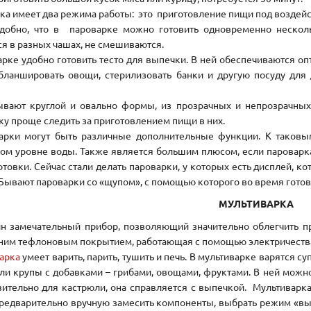
ка имеет два режима работы: это приготовление пищи под воздейс
добно, что в пароварке можно готовить одновременно несколь
ся в разных чашах, не смешиваются.
арке удобно готовить тесто для выпечки. В ней обеспечиваются о
ланшировать овощи, стерилизовать банки и другую посуду для
вают круглой и овально формы, из прозрачных и непрозрачных
ку проще следить за приготовлением пищи в них.
арки могут быть различные дополнительные функции. К таковы
ом уровне воды. Также является большим плюсом, если пароварка
отовки. Сейчас стали делать пароварки, у которых есть дисплей, к
 Бывают пароварки со «щупом», с помощью которого во время готов
МУЛЬТИВАРКА
н замечательный прибор, позволяющий значительно облегчить пр
ним тефлоновым покрытием, работающая с помощью электричеств
арка
умеет варить, парить, тушить и печь. В мультиварке варятся с
ли крупы с добавками – грибами, овощами, фруктами. В ней можно
вительно для кастрюли, она справляется с выпечкой. Мультиварка
редварительно вручную замесить компоненты, выбрать режим «вып