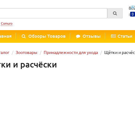
80
Вре
:
Comuro
авная
Обзоры Товаров
Отзывы
Статьи
талог
Зоотовары
Принадлежности для ухода
Щётки и расчё
ки и расчёски