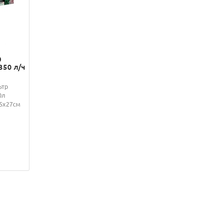
0
350 л/ч
ьтр
0л
.5х27см