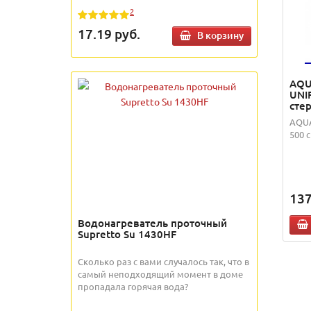
2
17.19
руб.
В корзину
AQU
UNIF
сте
AQUA
500 
137
Водонагреватель проточный
Supretto Su 1430HF
Сколько раз с вами случалось так, что в
самый неподходящий момент в доме
пропадала горячая вода?