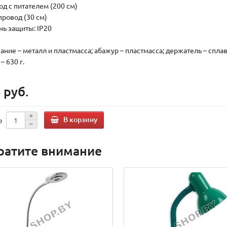
од с питателем (200 см)
провод (30 см)
нь защиты: IP20
ание – металл и пластмасса; абажур – пластмасса; держатель – сплав
– 630 г.
 руб.
В корзину
о
ратите внимание