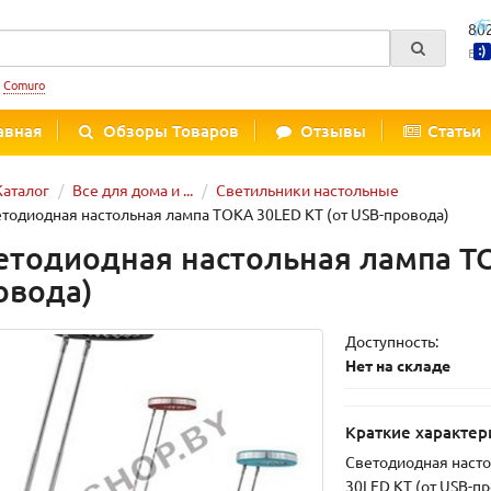
80
Вре
:
Comuro
авная
Обзоры Товаров
Отзывы
Статьи
Каталог
Все для дома и ...
Светильники настольные
тодиодная настольная лампа TOKA 30LED KT (от USB-провода)
етодиодная настольная лампа TO
овода)
Доступность:
Нет на складе
Краткие характер
Светодиодная наст
30LED KT (от USB-п