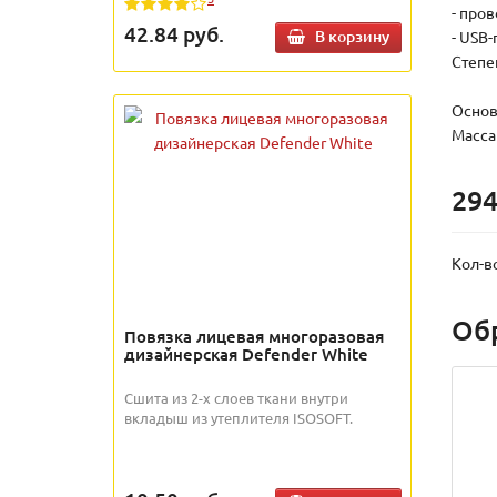
- пров
42.84
руб.
В корзину
- USB-
Степе
Основ
Масса 
294
Кол-в
Об
Повязка лицевая многоразовая
дизайнерская Defender White
Сшита из 2-х слоев ткани внутри
вкладыш из утеплителя ISOSOFT.