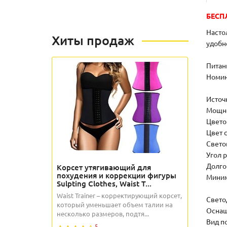
БЕСП
Насто
Хиты продаж
удобн
Питан
Номин
Источ
Мощно
Цвето
Цвет 
Свето
Угол 
Долго
Корсет утягивающий для
похудения и коррекции фигуры
Миним
Sulpting Clothes, Waist T...
Waist Trainer – корректирующий корсет,
Свето
который уменьшает объем талии на
Оснащ
несколько размеров, подтя...
Вид п
5