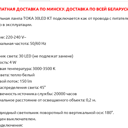
ЛАТНАЯ ДОСТАВКА ПО МИНСКУ. ДОСТАВКА ПО ВСЕЙ БЕЛАРУСИ
льная лампа TOKA 30LED KT подключается как от провода с питателем
о в эксплуатации.
ие: 220-240 V~
альная частота: 50/60 Hz
ник света: 30 LED (не подлежат замене)
сть: 4 W
вая температура: 3000-3500 К
света: тепло-белый
вой поток: 150 lm
распределения света: 45°
вечность источника службы: 20000 часов
альное расстояние от освещаемого объекта: 0,2 м.
диодный светильник поворотный по вертикальной оси: 180°.
ен выключателем.
одключения: