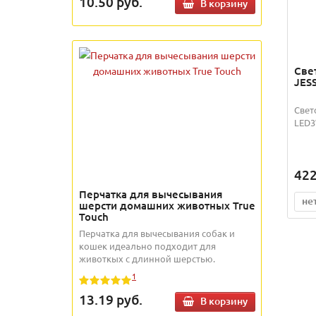
10.50
руб.
В корзину
Све
JES
Свет
LED3
422
Перчатка для вычесывания
не
шерсти домашних животных True
Touch
Перчатка для вычесывания собак и
кошек идеально подходит для
животкых с длинной шерстью.
1
13.19
руб.
В корзину