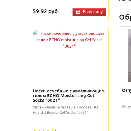
59.92
руб.
В корзину
Об
Отп
Носки лечебные с увлажняющим
гелем ECHO Moisturising Gel
Socks "0021"
Отпу
Увлажняющие гелевые носки ECHO
Health&Beauty Gel Socks "0021"
2