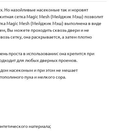
ух. Но назойливые насекомые так и норовят
скитная сетка Magic Mesh (Мейджик Мэш) позволит
етка Magic Mesh (Мейджик Мэш) выполнена в виде
ем, Вы можете проходить сквозь двери и не
возь сетку, она раскрывается, а затем плотно
ень проста в использовании: она крепится при
одходит для любых дверных проемов.
в дом насекомым и при этом не мешает
тополиного пуха и мелкого сора.
интетического материала;