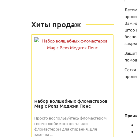
Летом
прони
Хиты продаж
Вам н
штор 
беспо
закры
Защит
помощ
Сетка
прони
Набор волшебных фломастеров
Magic Pens Меджик Пенс
Преим
Просто воспользуйтесь фломастером
своего любимого цвета или
фломастером для стирания. Для
замены ...