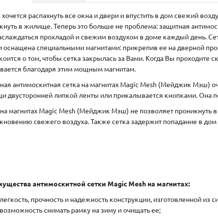
 хочется распахнуть все окна и двери и впустить в дом свежий возд
кнуть в жилище. Теперь это больше не проблема: защитная антимо
аслаждаться прохладой и свежим воздухом в доме каждый день. С
и оснащена специальными магнитами: прикрепив ее на дверной про
коится о том, чтобы сетка закрылась за Вами. Когда Вы проходите ск
вается благодаря этим мощным магнитам.
ная антимоскитная сетка на магнитах Magic Mesh (Мейджик Мэш) оч
и двусторонней липкой ленты или прикалывается кнопками. Она п
 на магнитах Magic Mesh (Мейджик Мэш) не позволяет проникнуть 
кновению свежего воздуха. Также сетка задержит попадание в дом 
ущества антимоскитной сетки Magic Mesh на магнитах:
легкость, прочность и надежность конструкции, изготовленной из с
возможность снимать рамку на зиму и очищать ее;