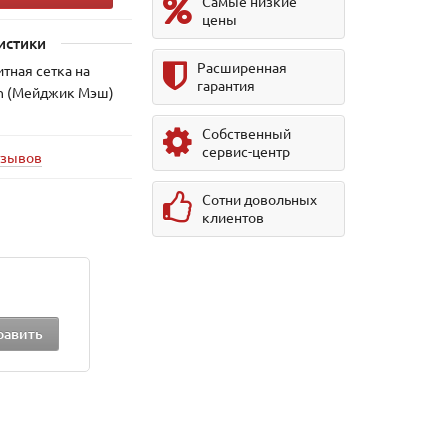
Самые низкие
цены
истики
Расширенная
тная сетка на
гарантия
sh (Мейджик Мэш)
Собственный
сервис-центр
тзывов
Сотни довольных
клиентов