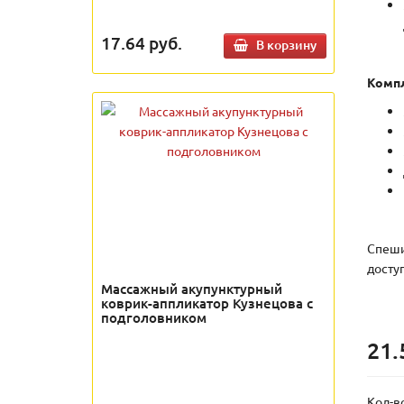
17.64
руб.
В корзину
Компл
Спеши
досту
Массажный акупунктурный
коврик-аппликатор Кузнецова с
подголовником
21.
Кол-в