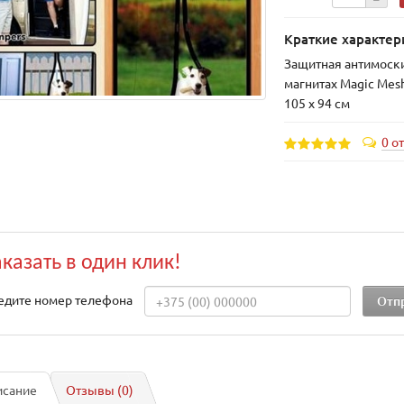
Краткие характер
Защитная антимоски
магнитах Magic Me
105 х 94 см
0 о
аказать в один клик!
едите номер телефона
исание
Отзывы (0)