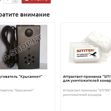
ратите внимание
угиватель "Крысамнет"
Аттрактант-приманка "SIT
для уничтожителей кома
гиватель "Крысамнет"
Аттрактант-приманка "SITITEK"
уничтожителей комаров