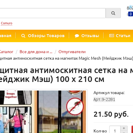
80
Вре
:
Comuro
авная
Обзоры Товаров
Отзывы
Статьи
Каталог
Все для дома и ...
Отпугиватели
итная антимоскитная сетка на магнитах Magic Mesh (Мейджик Мэш) 
щитная антимоскитная сетка на 
ейджик Мэш) 100 х 210 см
Артикул товара:
21.50 руб.
Кол-во