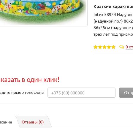
Краткие характер
Intex 58924 Надувно
(надувной пол) 86х2
86х25см (надувное 
трех лет под присм
0 о
аказать в один клик!
едите номер телефона
исание
Отзывы (0)