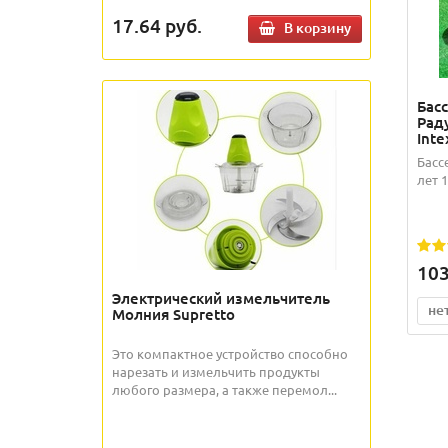
17.64
руб.
В корзину
Бас
Рад
Inte
Басс
лет 
103
Электрический измельчитель
не
Молния Supretto
Это компактное устройство способно
нарезать и измельчить продукты
любого размера, а также перемол...