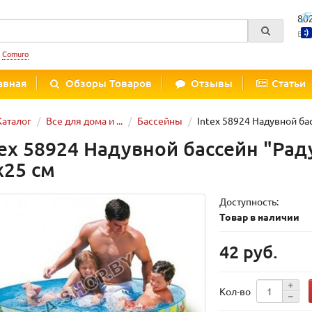
80
Вре
:
Comuro
авная
Обзоры Товаров
Отзывы
Статьи
Каталог
Все для дома и ...
Бассейны
Intex 58924 Надувной бас
tex 58924 Надувной бассейн "Рад
х25 см
Доступность:
Товар в наличии
42 руб.
Кол-во