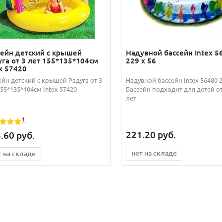
сейн детский с крышей
Надувной бассейн Intex 5
уга от 3 лет 155*135*104см
229 x 56
x 57420
ейн детский с крышей Радуга от 3
Надувной бассейн Intex 56480 2
155*135*104см Intex 57420
Бассейн подходит для детей от
лет
1
221.20
руб.
.60
руб.
нет на складе
т на складе