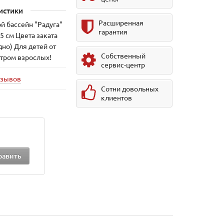
истики
Расширенная
й бассейн "Радуга"
гарантия
5 см Цвета заката
дно) Для детей от
Собственный
отром взрослых!
сервис-центр
тзывов
Сотни довольных
клиентов