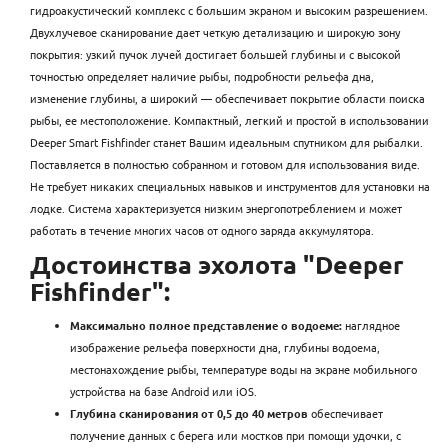
гидроакустический комплекс с большим экраном и высоким разрешением.
Двухлучевое сканирование дает четкую детализацию и широкую зону
покрытия: узкий пучок лучей достигает большей глубины и с высокой
точностью определяет наличие рыбы, подробности рельефа дна,
изменение глубины, а широкий — обеспечивает покрытие области поиска
рыбы, ее местоположение. Компактный, легкий и простой в использовании
Deeper Smart Fishfinder станет Вашим идеальным спутником для рыбалки.
Поставляется в полностью собранном и готовом для использования виде.
Не требует никаких специальных навыков и инструментов для установки на
лодке. Система характеризуется низким энергопотреблением и может
работать в течение многих часов от одного заряда аккумулятора.
Достоинства эхолота "Deeper
Fishfinder":
Максимально полное представление о водоеме:
наглядное
изображение рельефа поверхности дна, глубины водоема,
местонахождение рыбы, температуре воды на экране мобильного
устройства на базе Android или iOS.
Глубина сканирования от 0,5 до 40 метров
обеспечивает
получение данных с берега или мостков при помощи удочки, с