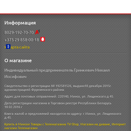
Информация
8029-192-70-70
+375 29 858-00-18
Карта сайта
О магазине
Индивидуальный предприниматель Гринкевич Михаил
Иосифович
Свидетельство о регистрации № 192581526, выдано18 декабря 2015г.
администрацией Фрунзенского района.
Адрес для почтовых отправлений: 220140, Минск, ул. Лещинского д 45.
Дата регистрации магазина в Торговом реестре Республики Беларусь
18.02.2016 г
Книга жалоб и предложений находится по адресу: г.Минск, ул. Лещинского
д.45.
Купить в Минске
Товары с Телемагазина TV-Shop
,
Магазин на диване
,
Интернет
магазин
Телемагазин