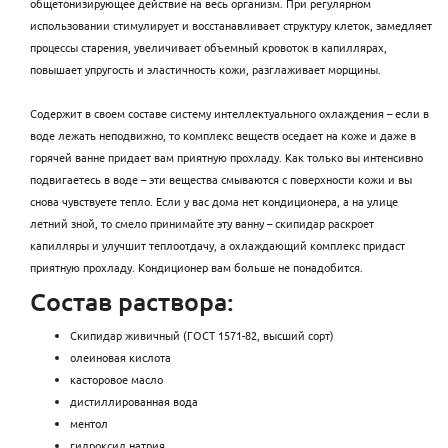
общетонизирующее действие на весь организм. При регулярном
использовании стимулирует и восстанавливает структуру клеток, замедляет
процессы старения, увеличивает объемный кровоток в капиллярах,
повышает упругость и эластичность кожи, разглаживает морщины.
Содержит в своем составе систему интеллектуального охлаждения – если в
воде лежать неподвижно, то комплекс веществ оседает на коже и даже в
горячей ванне придает вам приятную прохладу. Как только вы интенсивно
подвигаетесь в воде – эти вещества смываются с поверхности кожи и вы
снова чувствуете тепло. Если у вас дома нет кондиционера, а на улице
летний зной, то смело принимайте эту ванну – скипидар раскроет
капилляры и улучшит теплоотдачу, а охлаждающий комплекс придаст
приятную прохладу. Кондиционер вам больше не понадобится.
Состав раствора:
Cкипидар живичный (ГОСТ 1571-82, высший сорт)
олеиновая кислота
касторовое масло
дистиллированная вода
ментол
гидроксид натрия