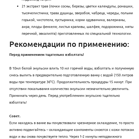
21 экстракт трав (почки сосны, березы; цветки календулы, ромашки,
тысячелистника; трава душицы, зверобоя, чабреца, череды, полыни
горькой, чистотела, пустырника; корни одуванчика, валерианы,
аира; плоды фенхеля; листья крапивы, шалфея, подорожника, мяты
перечной, эвкалипта) приготовленных по специальной технологии.
Рекомендации по применению:
Перед применением тщательно взболтать!
В 10мл белой эмульсии влить 10 мл горячей воды, взболтать и полученную
смесь вылить в предварительно подготовленную ванну с водой (150 литров
воды при температуре 36°C). Продолжительность процедуры 15 минут. При
отсутствии покалывания количество эмульсии незначительно увеличить.
Принимать через день. Перед употреблением эмульсию тщательно
взболтать!
Совет.
Если находясь в ванне вы почувствовали чрезмерное охлаждение, то просто
активно подвигайтесь – охлаждающие компоненты смоются с кожи потоком
води и вы снова почувствуете тепло. Через 1-2 минуты неподвижного