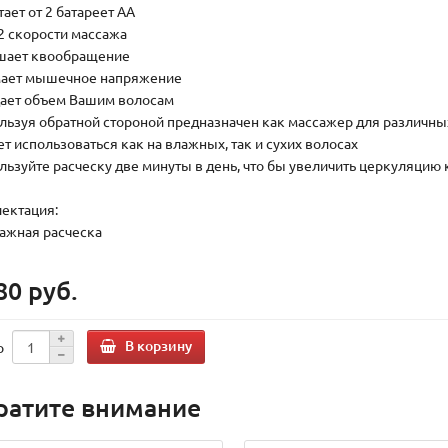
тает от 2 батареет АА
 2 скорости массажа
чшает квообращение
мает мышечное напряжение
дает объем Вашим волосам
ользуя обратной стороной предназначен как массажер для различных
ет использоваться как на влажных, так и сухих волосах
ользуйте расческу две минуты в день, что бы увеличить церкуляцию
ектация:
сажная расческа
80 руб.
В корзину
о
ратите внимание