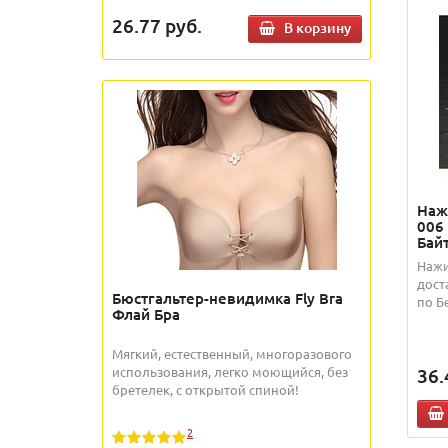
26.77
руб.
В корзину
Наж
006 
Байт
Нажи
дост
Бюстгальтер-невидимка Fly Bra
по Б
Флай Бра
Мягкий, естественный, многоразового
использования, легко моющийся, без
36.
бретелек, с открытой спиной!
2