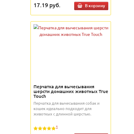
17.19
руб.
В корзину
Перчатка для вычесывания
шерсти домашних животных True
Touch
Перчатка для вычесывания собак и
кошек идеально подходит для
животкых с длинной шерстью.
1