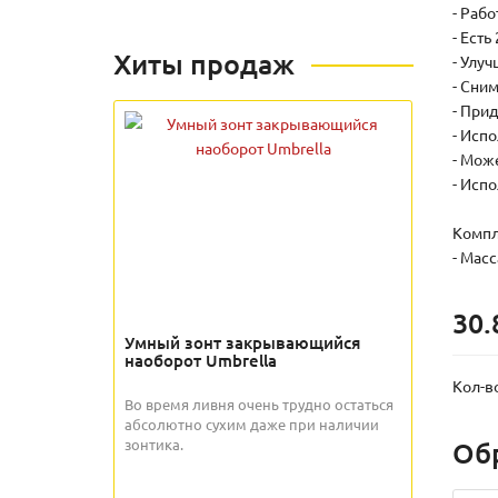
- Рабо
- Есть
Хиты продаж
- Улу
- Сни
- При
- Исп
- Мож
- Исп
Компл
- Мас
30.
Умный зонт закрывающийся
наоборот Umbrella
Кол-в
Во время ливня очень трудно остаться
абсолютно сухим даже при наличии
зонтика.
Об