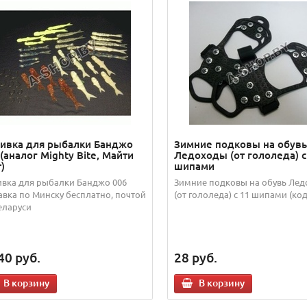
ивка для рыбалки Банджо
Зимние подковы на обувь
(аналог Mighty Bite, Майти
Ледоходы (от гололеда) с
)
шипами
вка для рыбалки Банджо 006
Зимние подковы на обувь Ле
авка по Минску бесплатно, почтой
(от гололеда) с 11 шипами (код
еларуси
40
руб.
28
руб.
В корзину
В корзину