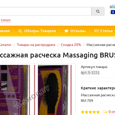
80
Вре
:
Comuro
авная
Обзоры Товаров
Отзывы
Статьи
Каталог
Товары на распродаже
Скидка 20%
Массажная расче
ссажная расческа Massaging BRU
Артикул товара:
Краткие характер
Массажная расческ
RM 709
0 о