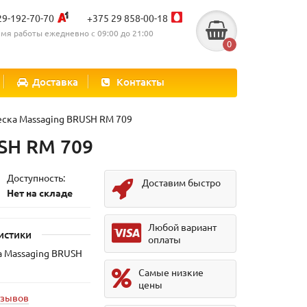
29-192-70-70
+375 29 858-00-18
мя работы ежедневно с 09:00 до 21:00
0
Доставка
Контакты
ска Massaging BRUSH RM 709
SH RM 709
Доступность:
Доставим быстро
Нет на складе
Любой вариант
истики
оплаты
а Massaging BRUSH
Самые низкие
цены
тзывов