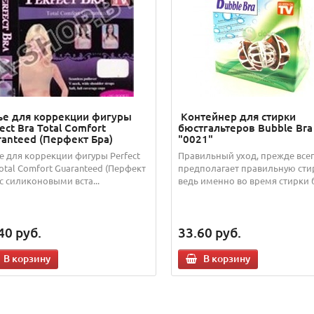
ье для коррекции фигуры
Контейнер для стирки
ect Bra Total Comfort
бюстгальтеров Bubble Bra
ranteed (Перфект Бра)
"0021"
е для коррекции фигуры Perfect
Правильный уход, прежде всег
Total Comfort Guaranteed (Перфект
предполагает правильную сти
 c силиконовыми вста...
ведь именно во время стирки бе
40
руб.
33.60
руб.
В корзину
В корзину