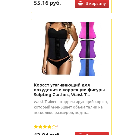
55.16
руб.
В корзину
Корсет утягивающий для
похудения и коррекции фигуры
Sulpting Clothes, Waist T...
Waist Trainer – корректирующий корсет,
который уменьшает объем талии на
несколько размеров, подтя...
5
42.84
руб.