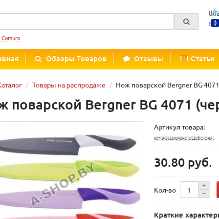
80
Вре
:
Comuro
авная
Обзоры Товаров
Отзывы
Статьи
Каталог
Товары на распродаже
Нож поварской Bergner BG 4071
ж поварской Bergner BG 4071 (че
Артикул товара:
30.80 руб.
Кол-во
Краткие характер