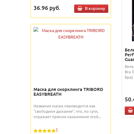
36.96
руб.
В корзину
Бел
Perf
Gua
Бель
Bra 
Бра)
Маска для снорклинга TRIBORD
EASYBREATH
50.
Название маски переводится как
"свободное дыхание", что, по сути,
отражает прямое назначение этой...
1