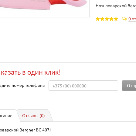
Нож поварской Berg
0 о
аказать в один клик!
едите номер телефона
исание
Отзывы (0)
оварской Bergner BG 4071