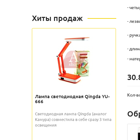
- четы
Хиты продаж
- лез
- руч
- длин
- мат
30.
Кол-в
Лампа светодиодная Qingda YU-
666
Об
Светодиодная лампа Qingda (аналог
Камура) совместила в себе сразу 3 типа
освещения