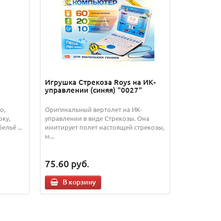
Игрушка Стрекоза Roys на ИК-
управлении (синяя) "0027"
о,
Оригинальный вертолет на ИК-
рку,
управлении в виде Стрекозы. Она
льё ...
имитирует полет настоящей стрекозы,
м...
75.60
руб.
В корзину