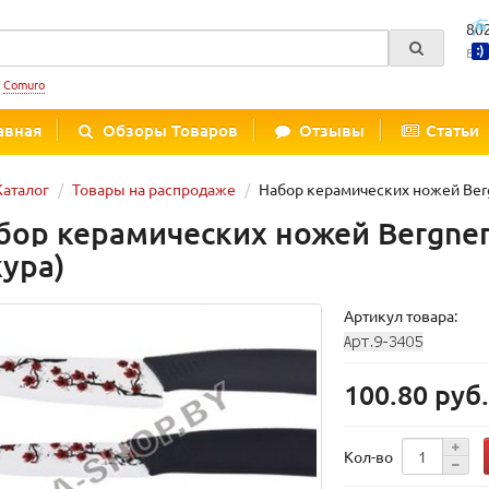
80
Вре
:
Comuro
авная
Обзоры Товаров
Отзывы
Статьи
Каталог
Товары на распродаже
Набор керамических ножей Bergn
бор керамических ножей Bergner
кура)
Артикул товара:
100.80 руб
Кол-во