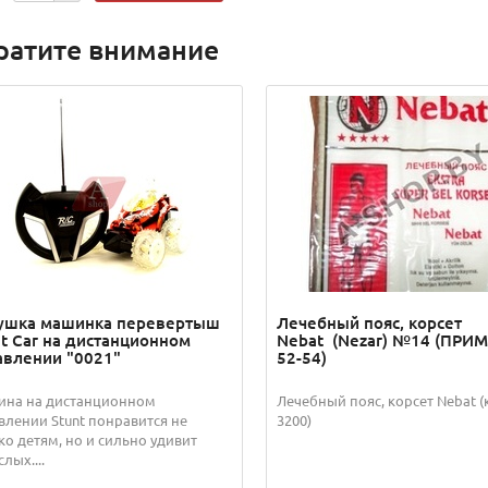
ратите внимание
ушка машинка перевертыш
Лечебный пояс, корсет
nt Car на дистанционном
Nebat (Nezar) №14 (ПРИМ.
авлении "0021"
52-54)
на на дистанционном
Лечебный пояс, корсет Nebat (
влении Stunt понравится не
3200)
ко детям, но и сильно удивит
лых....