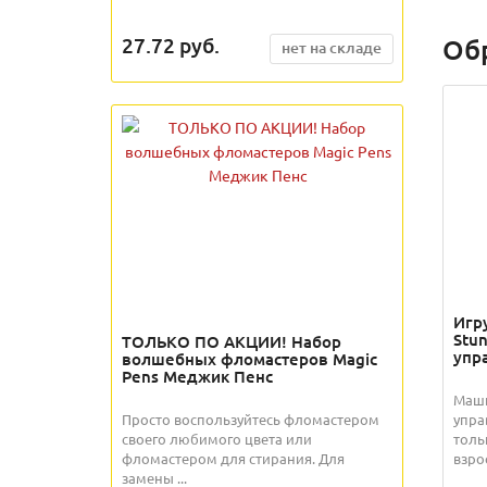
27.72
руб.
Об
нет на складе
Игр
Stu
ТОЛЬКО ПО АКЦИИ! Набор
упр
волшебных фломастеров Magic
Pens Меджик Пенс
Маши
Просто воспользуйтесь фломастером
упра
своего любимого цвета или
толь
фломастером для стирания. Для
взрос
замены ...