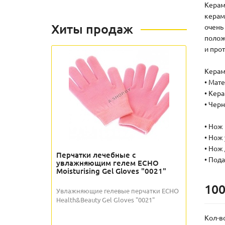
Керам
керам
Хиты продаж
очень
полож
и про
Керам
• Мат
• Кер
• Чер
• Нож 
• Нож
• Нож
Перчатки лечебные с
• Под
увлажняющим гелем ECHO
Moisturising Gel Gloves "0021"
100
Увлажняющие гелевые перчатки ECHO
Health&Beauty Gel Gloves "0021"
Кол-в