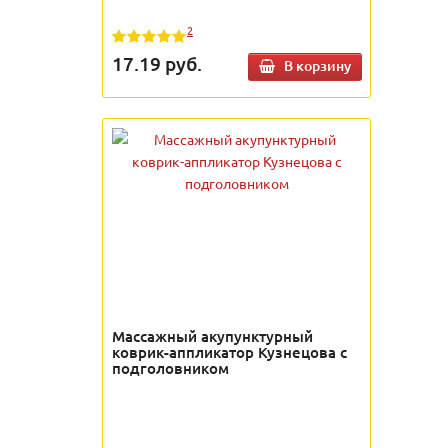
2
17.19
руб.
В корзину
Массажный акупунктурный
коврик-аппликатор Кузнецова с
подголовником