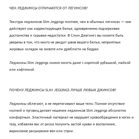
ЧЕМ ЛЕДЖИНСЫ ОТЛИЧАЮТСЯ ОТ ЛЕГИНСОВ?
Текстура леджинсов Slim Jeggings плотнее, чем в обычных легинсах — они
действуют как корректирующее белье, одновременно подчеркивая
достоинства и скрывая недостатки. В Слим Джегингс вы можете быть
уверены в том, что никто не увидит швов вашего белья, неприятных
жировых складок на животе или дряблости на бедрах.
Леджинсы Slim Jeggings можно носить даже с короткой рубашкой, майкой
или кофточкой.
ПОЧЕМУ ЛЕДЖИНСЫ SLIM JEGGINGS ЛУЧШЕ ЛЮБЫХ ДЖИНСОВ?
Леджинсы облегают, а не перетягивают ваше тело. Полное отсутствие
молний и пуговиц делает ношение леджинсов Slim Jeggings абсолютно
комфортным. Эластичный материал не нарушает кровообращения в ногах и
тазу, избавляя вас от риска получить застой крови и воспаление,
варикозное расширение вен или стрии.