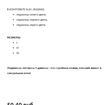
В КОМПЛЕКТЕ SLIM JEGGINGS:
леджинсы синего цвета;
леджинсы черного цвета;
леджинсы серого цвета.
РАЗМЕРЫ:
L
M
XL
Леджинсы: леггинсы + джинсы - это стройные ножки, плоский живот и
сексуальная попа!
50.40 руб.