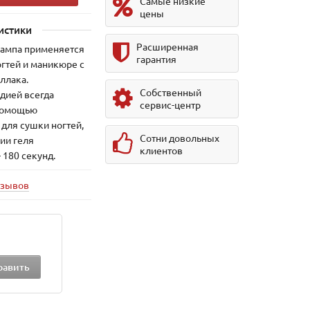
Самые низкие
цены
истики
Расширенная
лампа применяется
гарантия
гтей и маникюре с
ллака.
Собственный
дией всегда
сервис-центр
 помощью
для сушки ногтей,
Сотни довольных
ии геля
клиентов
 180 секунд.
тзывов