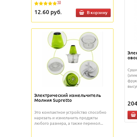
10
12.60
руб.
В корзину
Эле
ово
Суши
(эле
фрук
высу
Электрический измельчитель
Молния Supretto
204
Это компактное устройство способно
нарезать и измельчить продукты
любого размера, а также перемол...