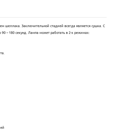
ем шеллака. Заключительной стадией всегда является сушка. С
0 – 180 секунд. Лампа может работать в 2-х режимах:
та.
лей