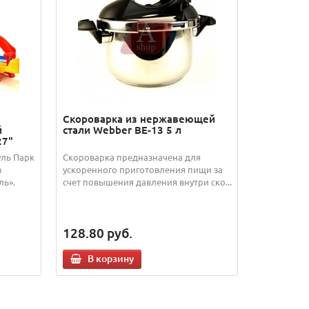
Скороварка из нержавеющей
й
стали Webber BE-13 5 л
27"
ль Парк
Скороварка предназначена для
з
ускоренного приготовления пищи за
ль».
счет повышения давления внутри ско...
128.80
руб.
В корзину