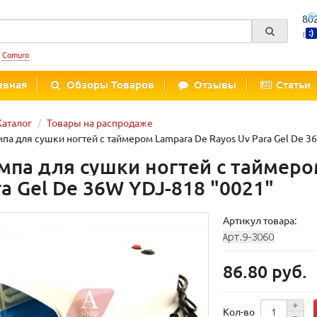
80
Вре
:
Comuro
авная
Обзоры Товаров
Отзывы
Статьи
Каталог
Товары на распродаже
па для сушки ногтей с таймером Lampara De Rayos Uv Para Gel De 3
мпа для сушки ногтей с таймеро
ra Gel De 36W YDJ-818 "0021"
Артикул товара:
86.80 руб.
Кол-во