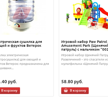
ктрическая сушилка для
Игровой набор Paw Patrol
щей и фруктов Ветерок
Amusement Park (Щенячи
патруль) с мальчиком "00
лка электрическая
Игровой набор Щенячий Патру
ктросушилка) для овощей и
Развлечений – это спасатели и
тов Ветерок: предназначена для
мультфильма «Щенячий Патру
шивани...
.40
руб.
58.80
руб.
В корзину
В корзину