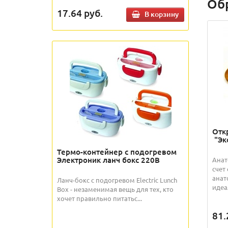
Об
17.64
руб.
В корзину
Отк
"Эк
Термо-контейнер с подогревом
Электроник ланч бокс 220В
Анат
счет
анат
Ланч-бокс с подогревом Electric Lunch
идеал
Box - незаменимая вещь для тех, кто
хочет правильно питатьс...
81.