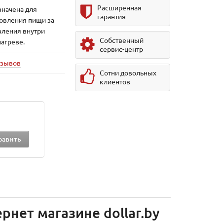
Расширенная
значена для
гарантия
овления пищи за
вления внутри
Собственный
нагреве.
сервис-центр
тзывов
Сотни довольных
клиентов
рнет магазине dollar.by