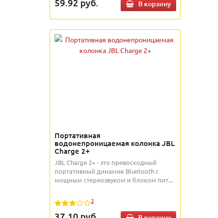
59.92
руб.
В корзину
Портативная
водонепроницаемая колонка JBL
Charge 2+
JBL Charge 2+ - это превосходный
портативный динамик Bluetooth с
мощным стереозвуком и блоком пит...
2
37.10
руб.
В корзину