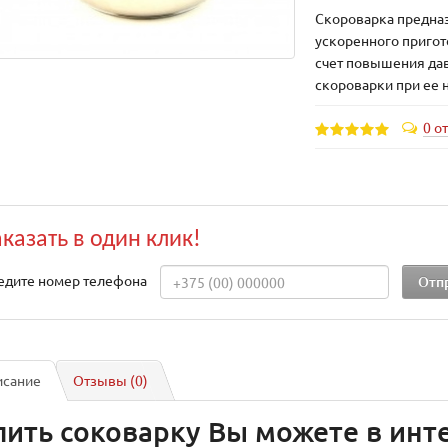
Скороварка предна
ускоренного пригот
счет повышения да
скороварки при ее 
0 о
аказать в один клик!
едите номер телефона
исание
Отзывы (0)
пить соковарку Вы можете в инте