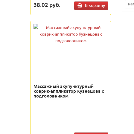
38.02
руб.
не
В корзину
Массажный акупунктурный
коврик-аппликатор Кузнецова с
подголовником