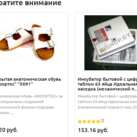
ратите внимание
рытая анатомическая обувь
Инкубатор бытовой с ци
оортос" "0091"
таблом 63 яйца Идеальна
наседка (механический п..
омическая обувь «ЭКООРТОС» за
Инкубатор бытовой с цифров
 специально созданной
таблом 63 яйца Идеальная нас
омической формы подошвы
(механический поворот яиц 22
ьно-...
11
20
руб.
153.16
руб.