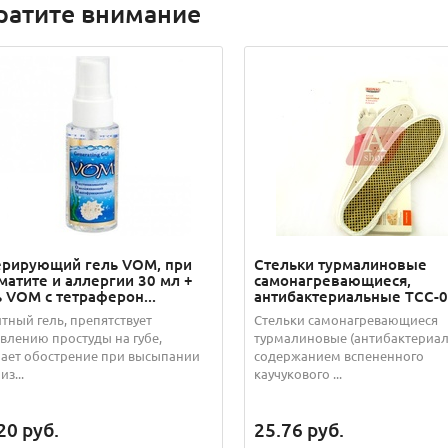
ратите внимание
ерирующий гель VOM, при
Стельки турмалиновые
матите и аллергии 30 мл +
самонагревающиеся,
ь VOM с тетраферон...
антибактериальные ТСС-
тный гель, препятствует
Стельки самонагревающиеся
влению простуды на губе,
турмалиновые (антибактериал
ает обострение при высыпании
содержанием вспененного
из...
каучукового ...
20
руб.
25.76
руб.