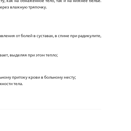
у, как на обнаженное тело, так и на нижнее белье.
через влажную тряпочку.
ления от болей в суставах, в спине при радикулите,
вает, выделяя при этом тепло;
ьному притоку крови в больному месту;
хности тела.