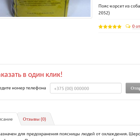
Пояс-корсет из соба
2052)
0 о
аказать в один клик!
едите номер телефона
исание
Отзывы (0)
азначен для предохранения поясницы людей от охлаждения. Шерст