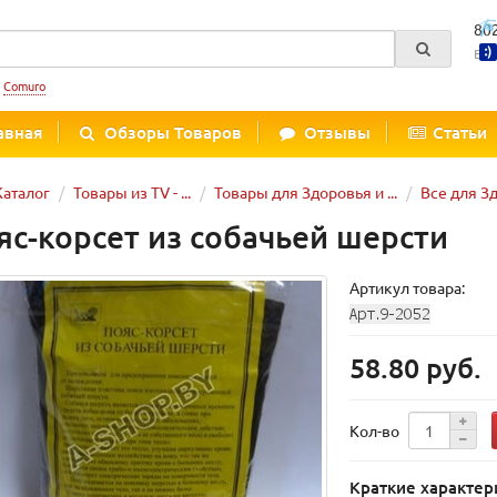
80
Вре
:
Comuro
авная
Обзоры Товаров
Отзывы
Статьи
Каталог
Товары из TV - ...
Товары для Здоровья и ...
Все для З
яс-корсет из собачьей шерсти
Артикул товара:
58.80 руб.
Кол-во
Краткие характер