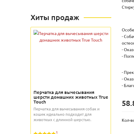
собач
Стирк
Хиты продаж
Особе
- Соб
остео
- Ока
- Пог
- Пре
- Ока
- Бла
Перчатка для вычесывания
шерсти домашних животных True
58.
Touch
Перчатка для вычесывания собак и
кошек идеально подходит для
животкых с длинной шерстью.
Кол-в
1