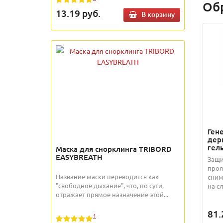
Об
13.19
руб.
В корзину
Ген
дер
гел
Маска для снорклинга TRIBORD
EASYBREATH
Защи
проя
Название маски переводится как
сним
"свободное дыхание", что, по сути,
на сл
отражает прямое назначение этой...
81.
1