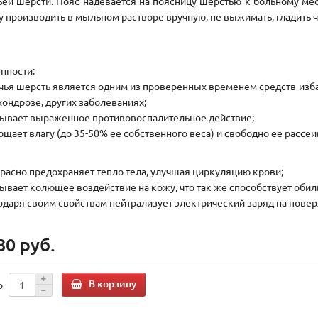
ьей шерсти. Пояс надевается на поясницу шерстью к больному мест
у производить в мыльном растворе вручную, не выжимать, гладить 
нности:
ачья шерсть является одним из проверенных временем средств избав
хондрозе, других заболеваниях;
зывает выраженное противовоспалительное действие;
лощает влагу (до 35-50% ее собственного веса) и свободно ее рассеи
красно предохраняет тепло тела, улучшая циркуляцию крови;
зывает колющее воздействие на кожу, что так же способствует обил
годаря своим свойствам нейтрализует электрический заряд на повер
80 руб.
В корзину
о