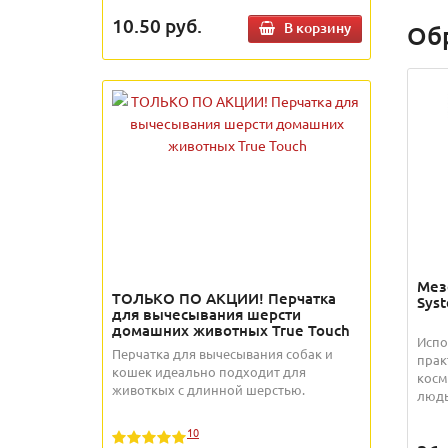
10.50
руб.
В корзину
Об
Мез
ТОЛЬКО ПО АКЦИИ! Перчатка
Syst
для вычесывания шерсти
домашних животных True Touch
Испо
Перчатка для вычесывания собак и
прак
кошек идеально подходит для
косм
животкых с длинной шерстью.
людь
10