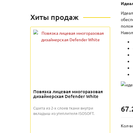
Идеа
Идеал
Хиты продаж
обесп
полож
Навол
Повязка лицевая многоразовая
дизайнерская Defender White
67.
Сшита из 2-х слоев ткани внутри
вкладыш из утеплителя ISOSOFT.
Кол-в