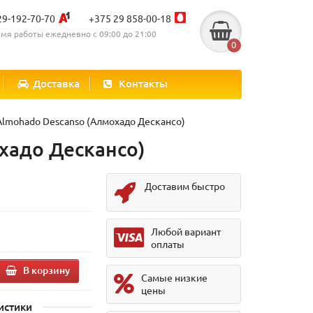
29-192-70-70
+375 29 858-00-18
мя работы ежедневно с 09:00 до 21:00
0
Доставка
Контакты
lmohado Descanso (Алмохадо Дескансо)
хадо Дескансо)
Доставим быстро
Любой вариант
оплаты
В корзину
Самые низкие
цены
истики