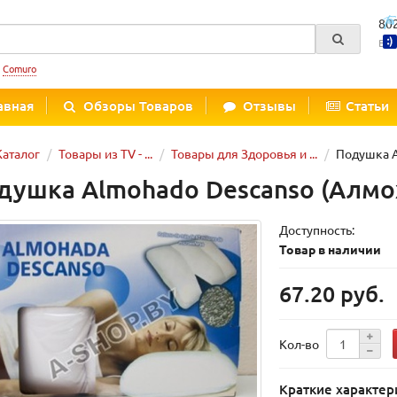
80
Вре
:
Comuro
авная
Обзоры Товаров
Отзывы
Статьи
Каталог
Товары из TV - ...
Товары для Здоровья и ...
Подушка A
душка Almohado Descanso (Алмо
Доступность:
Товар в наличии
67.20 руб.
Кол-во
Краткие характер