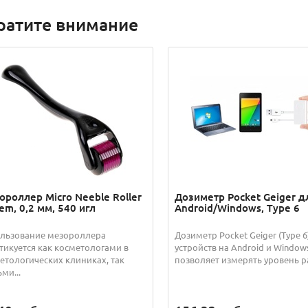
ратите внимание
ороллер Micro Neeble Roller
Дозиметр Pocket Geiger д
em, 0,2 мм, 540 игл
Android/Windows, Type 6
льзование мезороллера
Дозиметр Pocket Geiger (Type 6
тикуется как косметологами в
устройств на Android и Window
етологических клиниках, так
позволяет измерять уровень ра
ми...