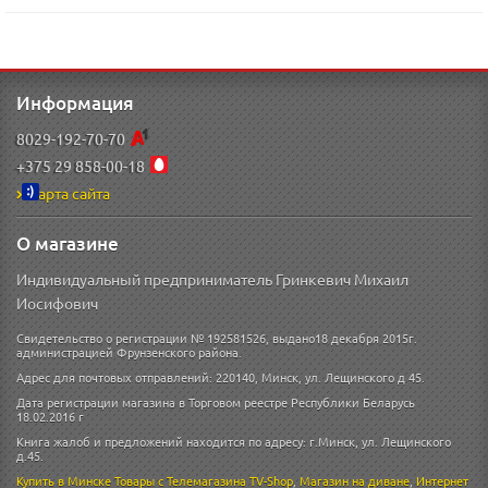
Информация
8029-192-70-70
+375 29 858-00-18
Карта сайта
О магазине
Индивидуальный предприниматель Гринкевич Михаил
Иосифович
Свидетельство о регистрации № 192581526, выдано18 декабря 2015г.
администрацией Фрунзенского района.
Адрес для почтовых отправлений: 220140, Минск, ул. Лещинского д 45.
Дата регистрации магазина в Торговом реестре Республики Беларусь
18.02.2016 г
Книга жалоб и предложений находится по адресу: г.Минск, ул. Лещинского
д.45.
Купить в Минске
Товары с Телемагазина TV-Shop
,
Магазин на диване
,
Интернет