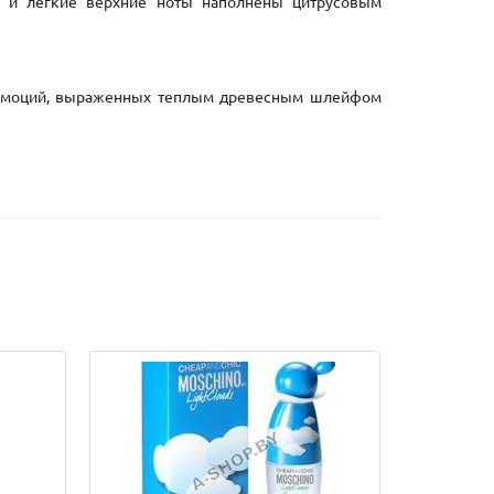
е и легкие верхние ноты наполнены цитрусовым
к эмоций, выраженных теплым древесным шлейфом