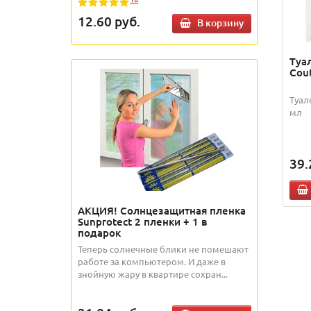
12.60
руб.
В корзину
Туа
Cou
Туал
мл
39.
АКЦИЯ! Солнцезащитная пленка
Sunprotect 2 пленки + 1 в
подарок
Теперь солнечные блики не помешают
работе за компьютером. И даже в
знойную жару в квартире сохран...