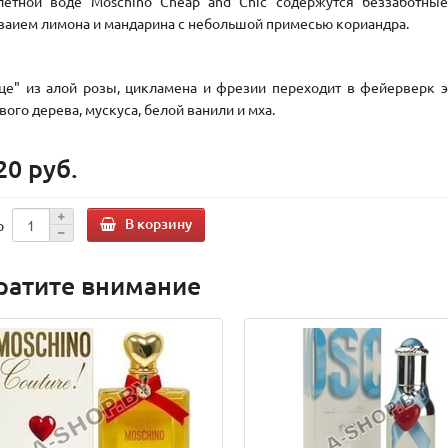
летной воде Moschino Cheap and Chic содержутся беззаботны
ваием лимона и мандарина с небольшой примесью кориандра.
це" из алой розы, цикламена и фрезии переходит в фейервер
вого дерева, мускуса, белой ванили и мха.
20 руб.
В корзину
о
ратите внимание