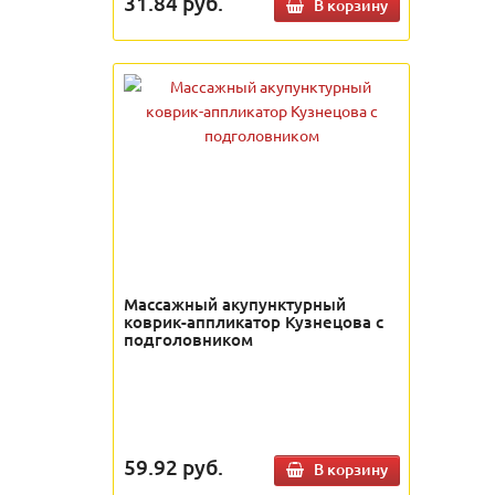
31.84
руб.
В корзину
Массажный акупунктурный
коврик-аппликатор Кузнецова с
подголовником
59.92
руб.
В корзину