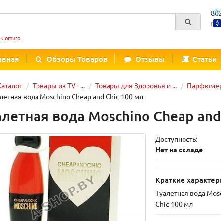
80
Вре
:
Comuro
авная
Обзоры Товаров
Отзывы
Статьи
Каталог
Товары из TV - ...
Товары для Здоровья и ...
Парфюмер
летная вода Moschino Cheap and Chic 100 мл
алетная вода Moschino Cheap and
Доступность:
Нет на складе
Краткие характер
Туалетная вода Mos
Chic 100 мл