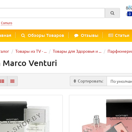
80
Вре
:
Comuro
авная
Обзоры Товаров
Отзывы
Статьи
талог
Товары из TV - ...
Товары для Здоровья и ...
Парфюмерия
 Marco Venturi
Сортировать: