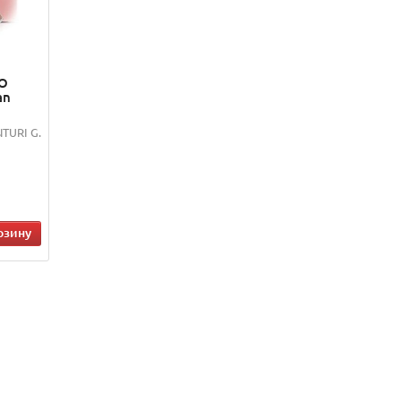
CO
an
TURI G.
рзину