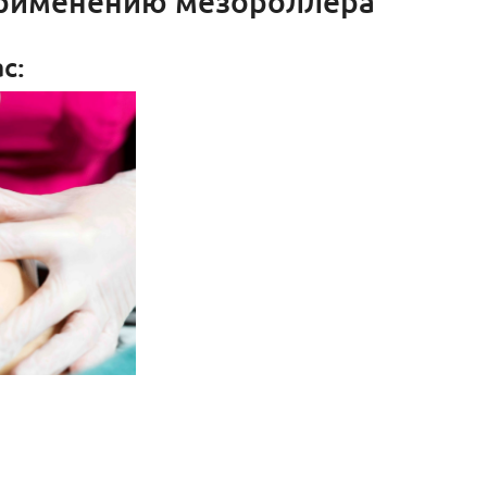
применению мезороллера
с: