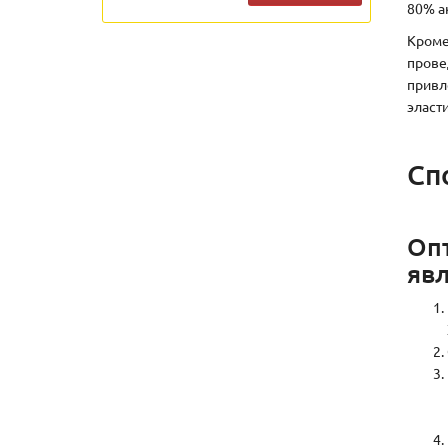
80% а
Кроме
прове
привл
эласт
Сп
Оп
явл