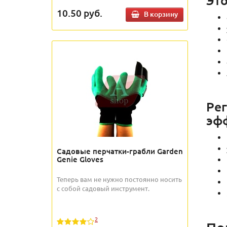
10.50
руб.
В корзину
Рег
эф
Садовые перчатки-грабли Garden
Genie Gloves
Теперь вам не нужно постоянно носить
с собой садовый инструмент.
2