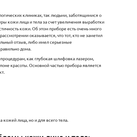
огических клиниках, так людьми, заботящимися о
ры кожи лица и тела за счет увеличения выработки
стичность кожи. Об этом приборе есть очень много
ассмотрении оказывается, что тот, кто не заметил
ельный отзыв, либо имел серьезные
правильно дома.
 процедурам, как глубокая шлифовка лазером,
лоне красоты. Основной частью прибора является
кт.
 кожей лица, но и для всего тела.
блемы кожи лица и тела: