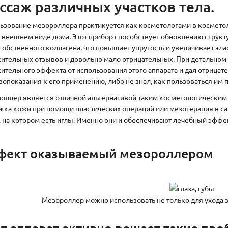
ссаж различных участков тела.
ьзование мезороллера практикуется как косметологами в косметол
 внешнем виде дома. Этот прибор способствует обновлению структу
 собственного коллагена, что повышает упругость и увеличивает эла
ительных отзывов и довольно мало отрицательных. При детальном р
ительного эффекта от использования этого аппарата и дал отрицат
вопоказания к его применению, либо не знал, как пользоваться им 
оллер является отличной альтернативой таким косметологическим
жка кожи при помощи пластических операций или мезотерапия в са
, на котором есть иглы. Именно они и обеспечивают лечебный эффе
фект оказываемый мезороллером
Мезороллер можно использовать не только для ухода за
т аппарат активно решает такие про