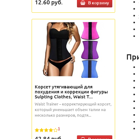
12.60
руб.
В корзину
При
Корсет утягивающий для
похудения и коррекции фигуры
Sulpting Clothes, Waist T...
Waist Trainer – корректирующий корсет,
который уменьшает объем талии на
несколько размеров, подтя...
5
42.84
руб.