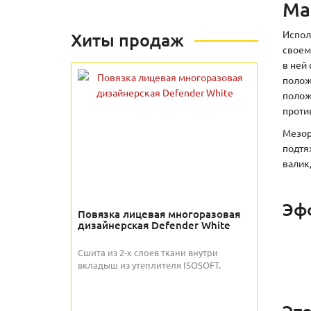
Ма
Испол
Хиты продаж
своем
в ней
полож
полож
проти
Мезор
подтя
валик
Эф
Повязка лицевая многоразовая
дизайнерская Defender White
Сшита из 2-х слоев ткани внутри
вкладыш из утеплителя ISOSOFT.
Это