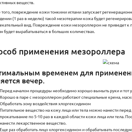
ктивных веществ.
 того, повреждение кожи тонкими иглами запускает регенерационн
дении (1 раз в неделю) такой мезотерапии кожа будет регенерирова
екательный вид. Повреждение кожи мезороллером не приведет к по
ин будет вырабатываться в больших количествах.
особ применения мезороллера
тимальным временем для применен
яется вечер.
Перед началом процедуры необходимо хорошо вымыть руки и тот уч
Хорошо в паре с мезороллером работают специальные крема, маск
Обработать зону воздействия хлоргексидином
Питательное вещество на кожу лица или тела можно нанести перед
прокатывание по 5-10 раз в каждой области кожи лица или тела. По
нанести лекарственное вещество.
Еще раз обработать лицо хлоргексидином и обрабатывать последующ