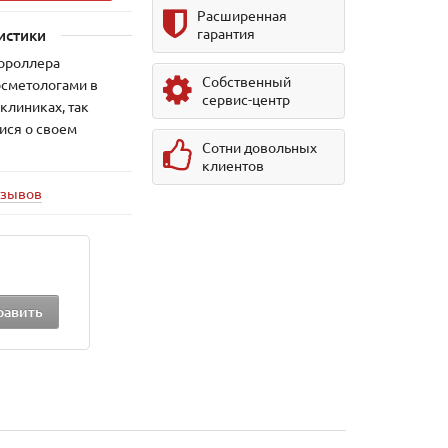
Расширенная
гарантия
истики
ороллера
Собственный
осметологами в
сервис-центр
клиниках, так
ися о своем
Сотни довольных
а
клиентов
тзывов