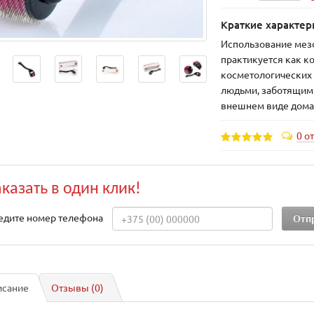
Краткие характер
Использование мез
практикуется как к
косметологических 
людьми, заботящим
внешнем виде дом
0 о
аказать в один клик!
едите номер телефона
исание
Отзывы (0)