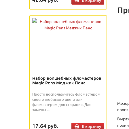
В корзину
Пр
Набор волшебных фломастеров
Magic Pens Меджик Пенс
Просто воспользуйтесь фломастером
своего любимого цвета или
Мезор
фломастером для стирания. Для
произ
замены ...
Выраж
17.64
руб.
прони
В корзину