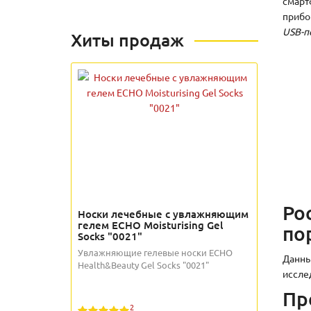
смарт
приб
USB-п
Хиты продаж
Po
Носки лечебные с увлажняющим
гелем ECHO Moisturising Gel
по
Socks "0021"
Увлажняющие гелевые носки ECHO
Данны
Health&Beauty Gel Socks "0021"
иссле
Пр
2