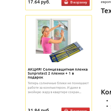
17.64
руб.
европ
В корзину
Те
АКЦИЯ! Солнцезащитная пленка
Sunprotect 2 пленки + 1 в
подарок
Теперь солнечные блики не помешают
работе за компьютером. И даже в
Ко
знойную жару в квартире сохран...
31.84
руб.
В корзину