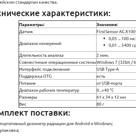
ейским стандартам качества.
хнические характеристики:
Параметры:
Значения:
Датчик
FirstSensor AG X100
0,05 ... 100 мк
Диапазон измерений
0,01 ... 5400 c
Длительность анализа
2 мин.
Совместимые операционные системы
Windows 7 (32bit / 
Интерфейс подключения
USB Type-A
Поддержка OTG
есть
Питание
от USB-порта
Диапазон рабочих температур
0...+40 °C
Размеры
61 x 34 x 12 мм
Вес
80 г
мплект поставки:
портативный дозиметр радиации для Android и Windows;
упаковка;