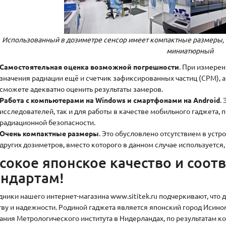
Использованный в дозиметре сенсор имеет компактные размеры, 
миниатюрный
Самостоятельная оценка возможной погрешности
. При измерен
значения радиации ещё и счетчик зафиксированных частиц (CPM), а
сможете адекватно оценить результаты замеров.
Работа с компьютерами на Windows и смартфонами на Android
.
исследователей, так и для работы в качестве мобильного гаджета
радиационной безопасности.
Очень компактные размеры
. Это обусловлено отсутствием в устр
других дозиметров, вместо которого в данном случае используется
сокое японское качество и соот
андартам!
дники нашего интернет-магазина www.sititek.ru подчеркивают, что 
тву и надежности. Родиной гаджета является японский город Исино
ания Метрологического института в Нидерландах, по результатам к