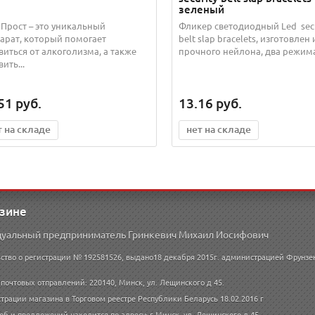
зеленый
Прост – это уникальный
Фликер светодиодный Led secu
арат, который помогает
belt slap bracelets, изготовлен 
виться от алкоголизма, а также
прочного нейлона, два режима.
ить...
51
руб.
13.16
руб.
т на складе
нет на складе
азине
уальный предприниматель Гринкевич Михаил Иосифович
ство о регистрации № 192581526, выдано18 декабря 2015г. администрацией Фрунзе
почтовых отправлений: 220140, Минск, ул. Лещинского д 45.
трации магазина в Торговом реестре Республики Беларусь 18.02.2016 г
об и предложений находится по адресу: г.Минск, ул. Лещинского д.45.