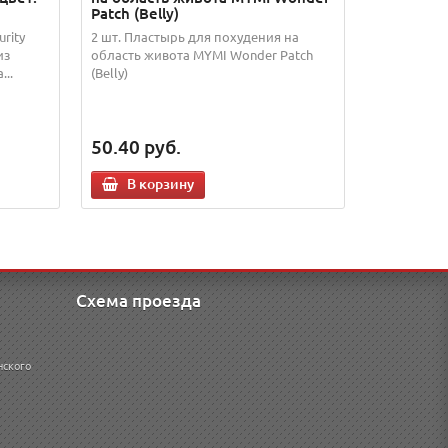
Patch (Belly)
rity
2 шт. Пластырь для похудения на
из
область живота MYMI Wonder Patch
..
(Belly)
50.40
руб.
В корзину
Схема проезда
нского