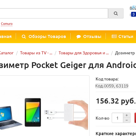
80
Вре
:
Comuro
авная
Обзоры Товаров
Отзывы
Статьи
Каталог
Товары из TV - ...
Товары для Здоровья и ...
Дозиметр P
зиметр Pocket Geiger для Androi
Код товара:
156.32 руб
Кол-во
Краткие характер