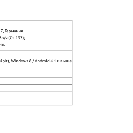
-7, Германия
Зв/ч (Cs-137);
pm.
64bit), Windows 8 / Android 4.1 и выше