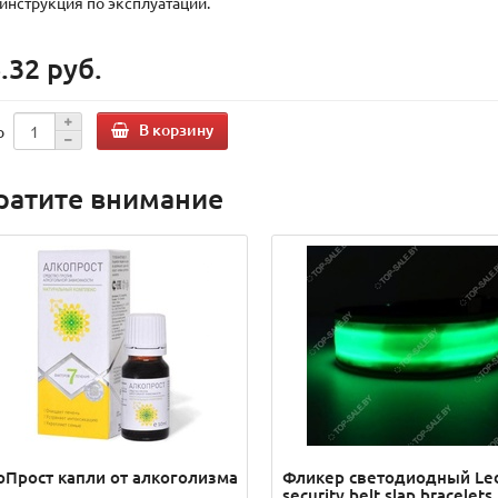
инструкция по эксплуатации.
.32 руб.
В корзину
о
ратите внимание
оПрост капли от алкоголизма
Фликер светодиодный Le
security belt slap bracelets