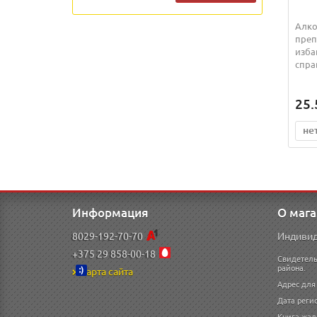
Алко
преп
изба
справ
25.
не
Информация
О маг
8029-192-70-70
Индивид
+375 29 858-00-18
Свидетель
района.
Карта сайта
Адрес для 
Дата регис
Книга жал