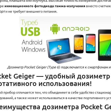
фона, планшета или ноутбука. Высокая точность измерения достига
оре
инновационного фотодиода гамма-излучения
вместо счетчик
орт
и не требует внешнего питания.
Дозиметр Pocket Geiger (Type 6) подключается к смартфонам и
cket Geiger — удобный дозиметр
ртативного использования!
й прибор отличается тем, что объединяет в себе удобство стацион
дований, а также может использоваться в качестве портативного уст
еимущества дозиметра Pocket Gei