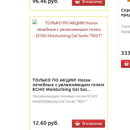
96.46
руб.
В корзину
Сер
пре
Серв
пред
333
ТОЛЬКО ПО АКЦИИ! Носки
лечебные с увлажняющим гелем
ECHO Moisturising Gel Soc...
Увлажняющие гелевые носки ECHO
Health&Beauty Gel Socks "0021"
12.60
руб.
В корзину