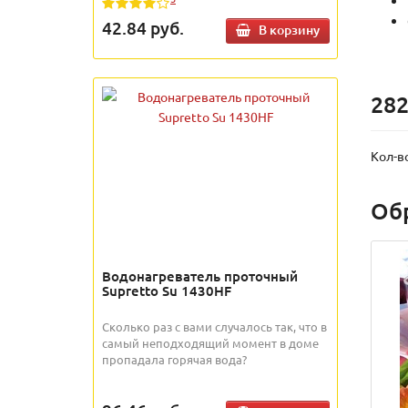
42.84
руб.
В корзину
282
Кол-в
Об
Водонагреватель проточный
Supretto Su 1430HF
Сколько раз с вами случалось так, что в
самый неподходящий момент в доме
пропадала горячая вода?