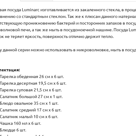
вая посуда Luminarc изготавливается из закаленного стекла, в проц
авнению со стандартным стеклом. Так же к плюсам данного материа
тствующую проникновению бактерий и посторонних запахов в посуд
волновой печи, а так же мыть в посудомоечной машине. Посуда Lum
ок не теряет яркость, поверхность отлично держит тепло.
у данной серии можно использовать в микроволновке, мыть в пос
ектация:
Тарелка обеденная 26 см х 6 шт.
Тарелка десертная 19,5 см х 6 шт.
Тарелка суповая 21,5 см х 6 шт.
Салатник большой 27 см х 1 шт.
Блюдо овальное 35 см х 1 шт.
Салатник средний 17 см х 6 шт.
Салатник малый 10 см х 6 шт.
Чашка 160 мл х 6 шт.
Блюдце 6 шт.