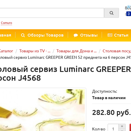
80
Вре
:
Comuro
авная
Обзоры Товаров
Отзывы
Статьи
Каталог
Товары из TV - ...
Товары для Дома и ...
Столовая посу
ловый сервиз Luminarc GREEPER GREEN 52 предмета на 6 персон J
оловый сервиз Luminarc GREEPER
рсон J4568
Доступность:
Товар в наличии
282.80 руб
Кол-во