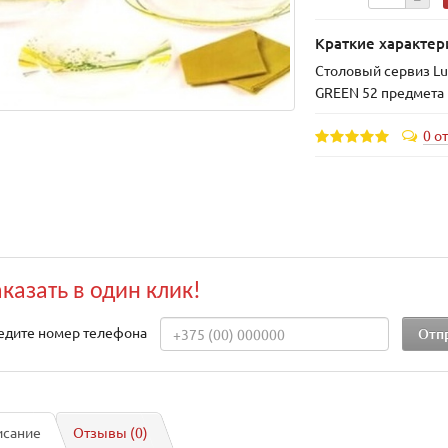
Краткие характер
Столовый сервиз L
GREEN 52 предмета 
0 о
аказать в один клик!
едите номер телефона
исание
Отзывы (0)