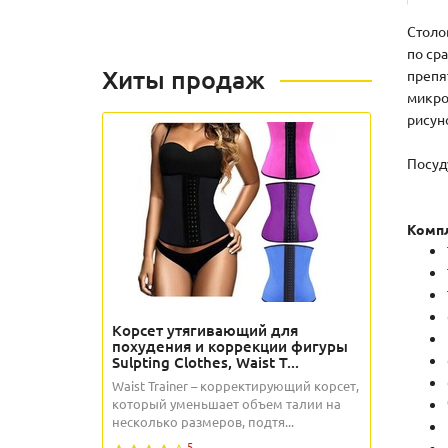
Столо
по ср
Хиты продаж
препя
микро
рисун
Посуд
Компл
Корсет утягивающий для
похудения и коррекции фигуры
Sulpting Clothes, Waist T...
Waist Trainer – корректирующий корсет,
который уменьшает объем талии на
несколько размеров, подтя...
5