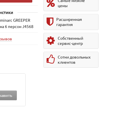
Самые низкие
цены
истики
Расширенная
uminarc GREEPER
гарантия
на 6 персон J4568
Собственный
тзывов
сервис-центр
Сотни довольных
клиентов