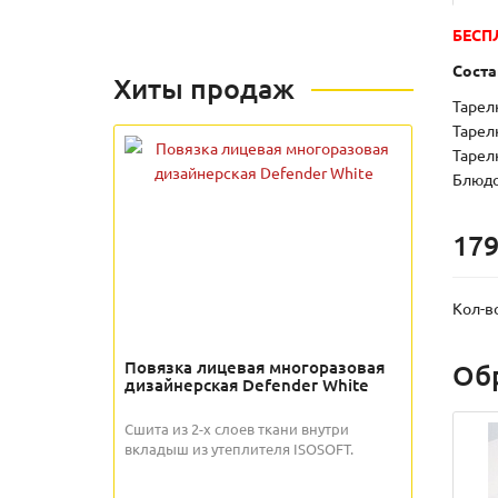
БЕСП
Соста
Хиты продаж
Тарелк
Тарелк
Тарелк
Блюдо
179
Кол-в
Повязка лицевая многоразовая
Об
дизайнерская Defender White
Сшита из 2-х слоев ткани внутри
вкладыш из утеплителя ISOSOFT.