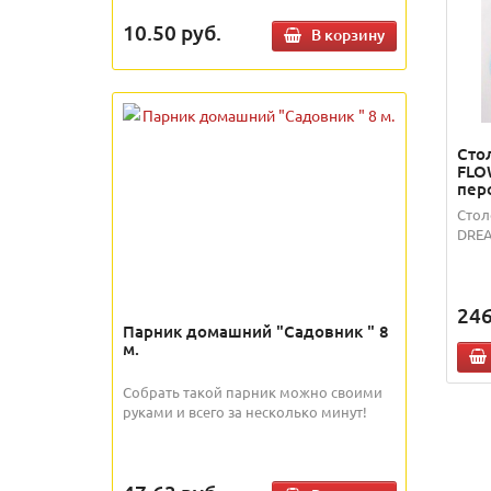
10.50
руб.
В корзину
Сто
FLO
перс
Стол
DREA
246
Парник домашний "Садовник " 8
м.
Собрать такой парник можно своими
руками и всего за несколько минут!