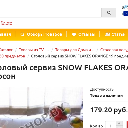
80
Вре
:
Comuro
авная
Обзоры Товаров
Отзывы
Статьи
Каталог
Товары из TV - ...
Товары для Дома и ...
Столовая посу
20 предметов
Столовый сервиз SNOW FLAKES ORANGE 19 предмет
оловый сервиз SNOW FLAKES ORA
рсон
Доступность:
Товар в наличии
179.20 руб
Кол-во