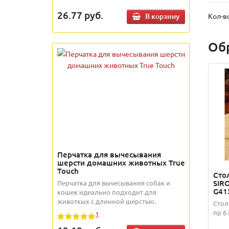
26.77
руб.
В корзину
Кол-в
Об
Перчатка для вычесывания
шерсти домашних животных True
Touch
Сто
SIRO
Перчатка для вычесывания собак и
G41
кошек идеально подходит для
животкых с длинной шерстью.
Стол
пр 6
1