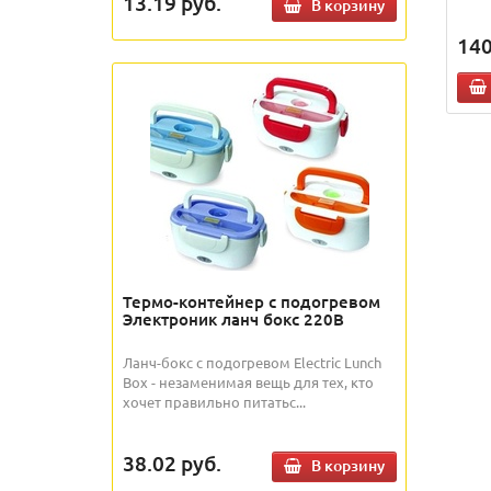
13.19
руб.
В корзину
14
Термо-контейнер с подогревом
Электроник ланч бокс 220В
Ланч-бокс с подогревом Electric Lunch
Box - незаменимая вещь для тех, кто
хочет правильно питатьс...
38.02
руб.
В корзину