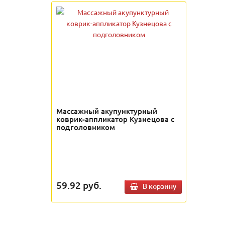
Массажный акупунктурный
коврик-аппликатор Кузнецова с
подголовником
59.92
руб.
В корзину