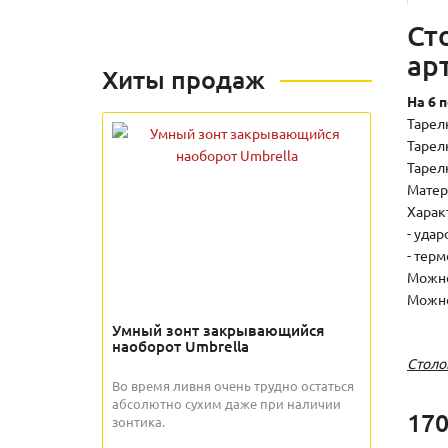
Ст
арт
Хиты продаж
На 6 
Тарелк
Тарелк
Тарелк
Матер
Харак
- уда
- тер
Можно
Можно
Умный зонт закрывающийся
наоборот Umbrella
Столо
Во время ливня очень трудно остаться
абсолютно сухим даже при наличии
170
зонтика.