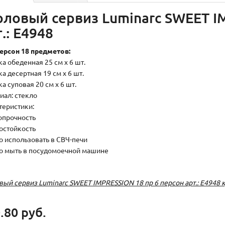
оловый сервиз Luminarc SWEET I
.: E4948
персон 18 предметов:
а обеденная 25 см х 6 шт.
а десертная 19 см х 6 шт.
а суповая 20 см х 6 шт.
иал: стекло
теристики:
ропрочность
мостойкость
 использовать в СВЧ-печи
 мыть в посудомоечной машине
вый сервиз Luminarc SWEET IMPRESSION 18 пр 6 персон арт.: E4948 
.80 руб.