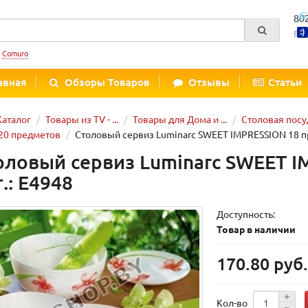
80
Вре
:
Comuro
авная
Обзоры Товаров
Отзывы
Статьи
Каталог
Товары из TV - ...
Товары для Дома и ...
Столовая посу
20 предметов
Столовый сервиз Luminarc SWEET IMPRESSION 18 пр 
оловый сервиз Luminarc SWEET I
.: E4948
Доступность:
Товар в наличии
170.80 руб
Кол-во