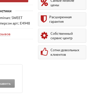
Самые низкие
цены
истики
Расширенная
uminarc SWEET
гарантия
персон арт.: E4948
Собственный
тзывов
сервис-центр
Сотни довольных
клиентов