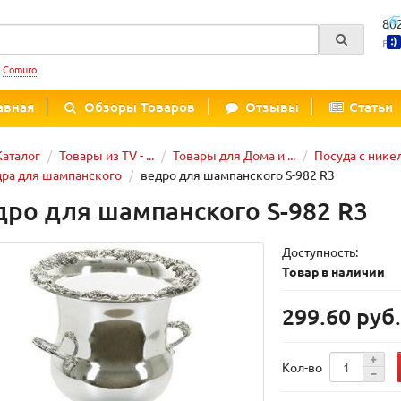
80
Вре
:
Comuro
авная
Обзоры Товаров
Отзывы
Статьи
Каталог
Товары из TV - ...
Товары для Дома и ...
Посуда с ник
ра для шампанского
ведро для шампанского S-982 R3
дро для шампанского S-982 R3
Доступность:
Товар в наличии
299.60 руб
Кол-во