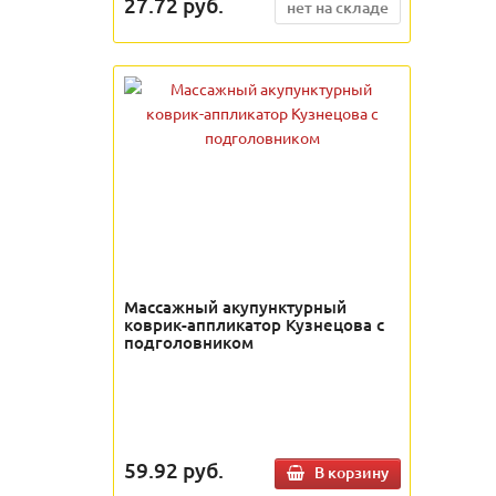
27.72
руб.
нет на складе
Массажный акупунктурный
коврик-аппликатор Кузнецова с
подголовником
59.92
руб.
В корзину