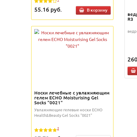
55.16
руб.
В корзину
вед
R3
ведр
260
Носки лечебные с увлажняющим
гелем ECHO Moisturising Gel
Socks "0021"
Увлажняющие гелевые носки ECHO
Health&Beauty Gel Socks "0021"
2