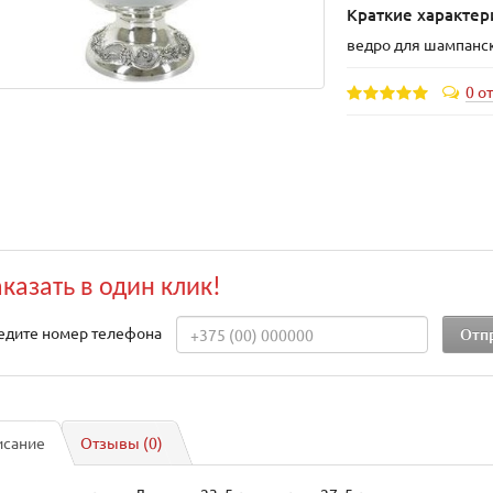
Краткие характер
ведро для шампанс
0 о
аказать в один клик!
едите номер телефона
исание
Отзывы (0)