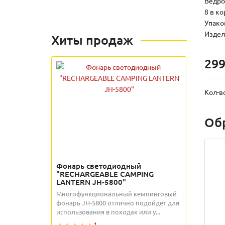
Ведро 
8 в к
Упаков
Издели
Хиты продаж
299
Кол-в
Об
Фонарь светодиодный
"RECHARGEABLE CAMPING
LANTERN JH-5800"
Многофункциональный кемпинговый
фонарь JH-5800 отлично подойдет для
использования в походах или у...
1