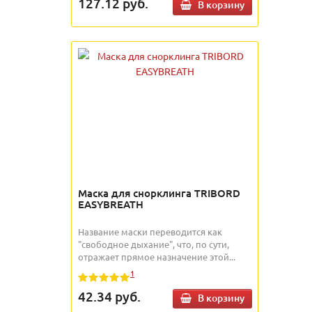
127.12
руб.
В корзину
Маска для снорклинга TRIBORD
EASYBREATH
Название маски переводится как
"свободное дыхание", что, по сути,
отражает прямое назначение этой...
1
42.34
руб.
В корзину