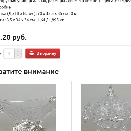
2-ярусная универсальная, размеры : диаметр нижнего яруса 30 смди
оробке
ка (Д х Ш х В, вес): 70 x 35,5 x 35 см 0 кг
е: 8,5 x 34 x 34 см 1,64 / 1,895 кг
.20 руб.
В корзину
о
ратите внимание