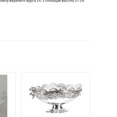
аметр верхнего яруса 24. 5 смобщая высота 31 см