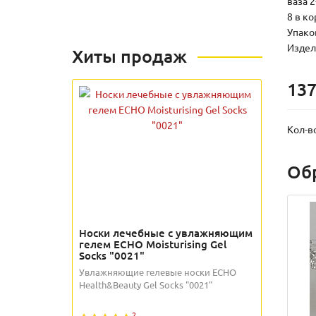
ваза 
8 в к
Упаков
Издели
Хиты продаж
137
Кол-в
Об
Носки лечебные с увлажняющим
гелем ECHO Moisturising Gel
Socks "0021"
Увлажняющие гелевые носки ECHO
Health&Beauty Gel Socks "0021"
2