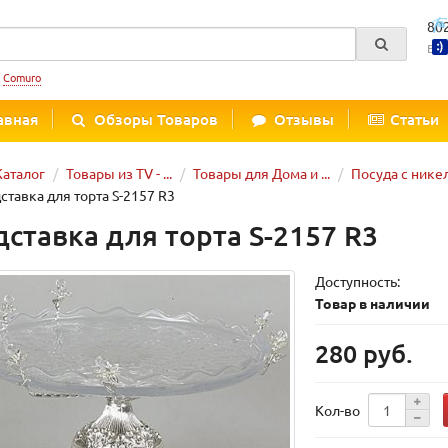
80
Вре
:
Comuro
авная
Обзоры Товаров
Отзывы
Статьи
Каталог
Товары из TV - ...
Товары для Дома и ...
Посуда с ник
ставка для торта S-2157 R3
дставка для торта S-2157 R3
Доступность:
Товар в наличии
280 руб.
Кол-во