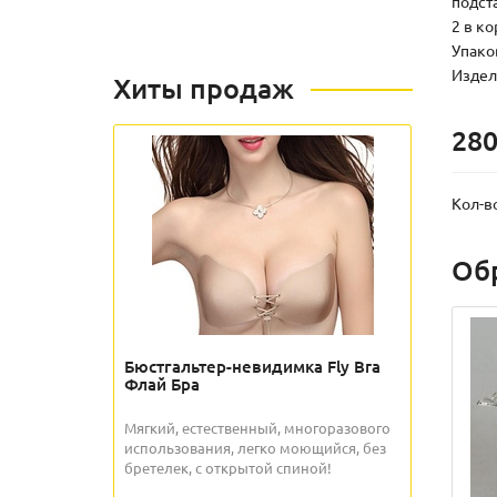
подста
2 в к
Упаков
Издели
Хиты продаж
280
Кол-в
Об
Бюстгальтер-невидимка Fly Bra
Флай Бра
Мягкий, естественный, многоразового
использования, легко моющийся, без
бретелек, с открытой спиной!