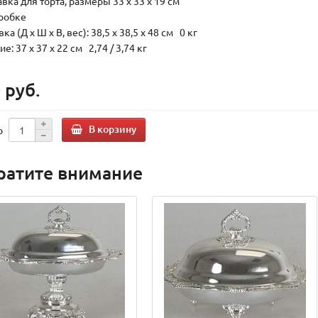
вка для торта, размеры 33 х 33 х 19 см
оробке
ка (Д х Ш х В, вес): 38,5 x 38,5 x 48 см 0 кг
е: 37 x 37 x 22 см 2,74 / 3,74 кг
 руб.
В корзину
о
ратите внимание