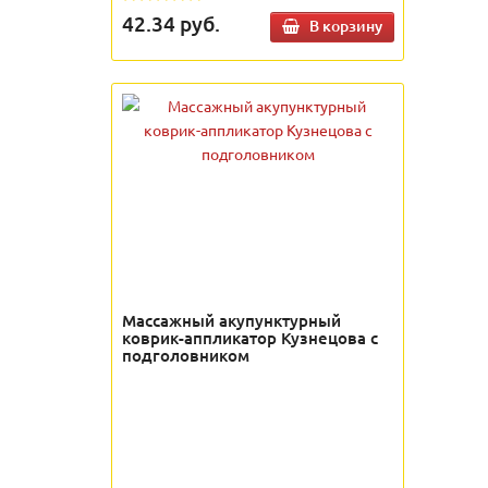
42.34
руб.
В корзину
Массажный акупунктурный
коврик-аппликатор Кузнецова с
подголовником