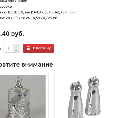
авка для специй
коробке
ка (Д х Ш х В, вес): 40,8 x 20,8 x 42,3 см 0 кг
е: 20 x 20 x 18 см 0,59 / 0,725 кг
.40 руб.
В корзину
о
ратите внимание