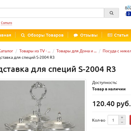
80
Вре
:
Comuro
авная
Обзоры Товаров
Отзывы
Статьи
Каталог
Товары из TV - ...
Товары для Дома и ...
Посуда с ник
ставка для специй S-2004 R3
дставка для специй S-2004 R3
Доступность:
Товар в наличии
120.40 руб
Кол-во