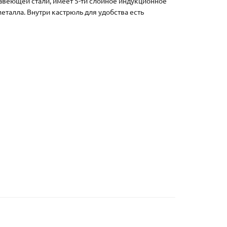
авеющей стали, имеет 5-ти слойное индукционное
еталла. Внутри кастрюль для удобства есть