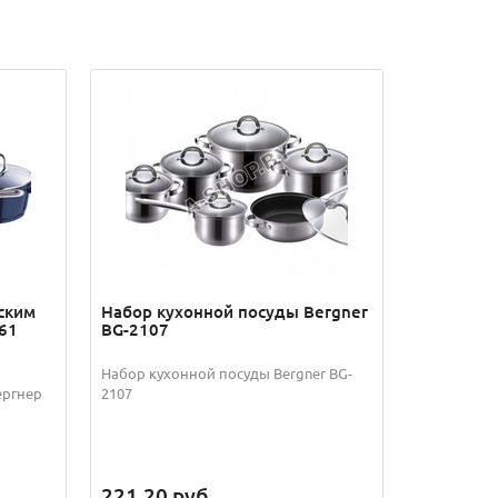
ским
Набор кухонной посуды Bergner
61
BG-2107
Набор кухонной посуды Bergner BG-
ергнер
2107
221.20
руб.