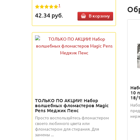
1
Об
42.34
руб.
В корзину
Наб
10 
18/
ТОЛЬКО ПО АКЦИИ! Набор
Набо
волшебных фломастеров Magic
Pens Меджик Пенс
пред
нерж
Просто воспользуйтесь фломастером
своего любимого цвета или
фломастером для стирания. Для
замены ...