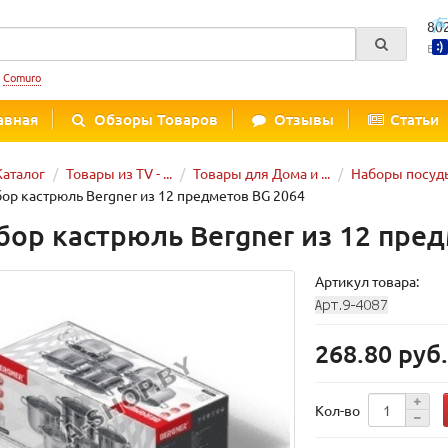
80
Вре
:
Comuro
авная
Обзоры Товаров
Отзывы
Статьи
Каталог
Товары из TV - ...
Товары для Дома и ...
Наборы посуд
ор кастрюль Bergner из 12 предметов BG 2064
бор кастрюль Bergner из 12 пре
Артикул товара:
268.80 руб
Кол-во