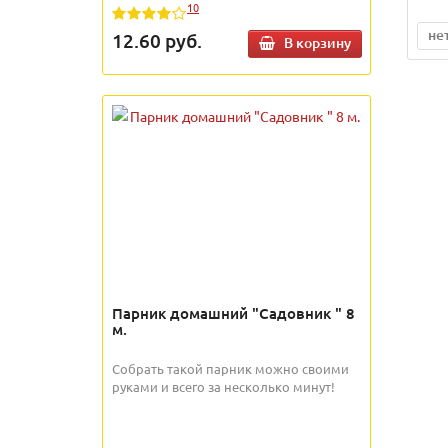
10
не
12.60
руб.
В корзину
Парник домашний "Садовник " 8
м.
Собрать такой парник можно своими
руками и всего за несколько минут!