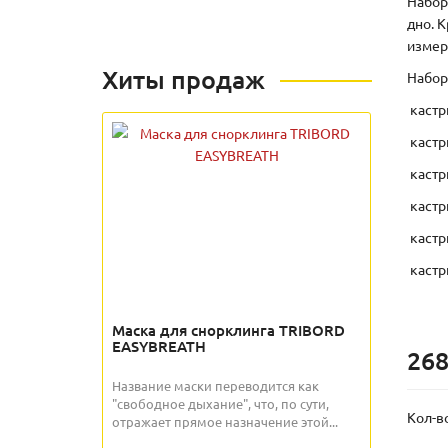
Набор
дно. 
измер
Хиты продаж
Набор
кастр
кастр
кастр
кастр
кастр
кастр
Маска для снорклинга TRIBORD
EASYBREATH
268
Название маски переводится как
"свободное дыхание", что, по сути,
Кол-в
отражает прямое назначение этой...