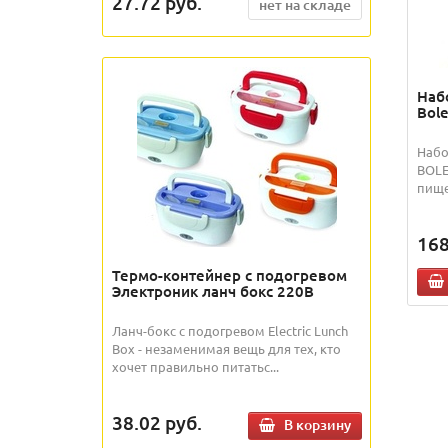
27.72
руб.
нет на складе
Наб
Bol
Набо
BOLE
пище
16
Термо-контейнер с подогревом
Электроник ланч бокс 220В
Ланч-бокс с подогревом Electric Lunch
Box - незаменимая вещь для тех, кто
хочет правильно питатьс...
38.02
руб.
В корзину