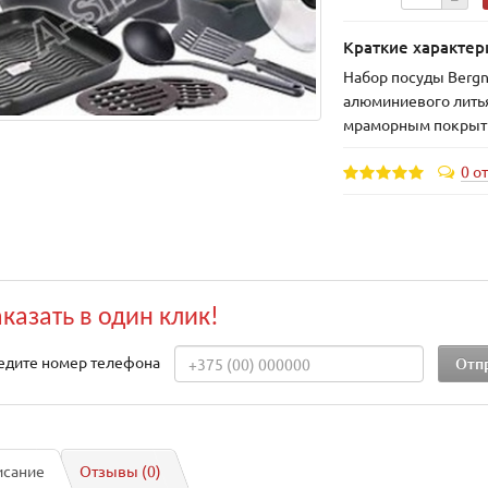
Краткие характер
Набор посуды Bergn
алюминиевого лить
мраморным покры
0 о
аказать в один клик!
едите номер телефона
исание
Отзывы (0)