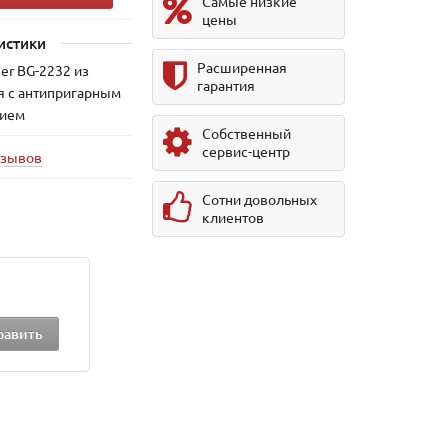
Самые низкие
цены
истики
Расширенная
er BG-2232 из
гарантия
я с антипригарным
тием
Собственный
сервис-центр
тзывов
Сотни довольных
клиентов