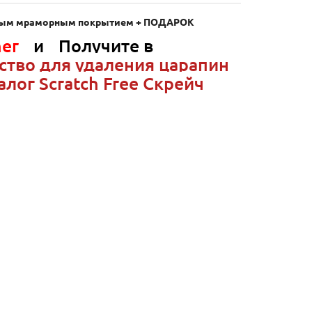
арным мраморным покрытием + ПОДАРОК
er
и
Получите в
едство для удаления царапин
лог Scratch Free Скрейч