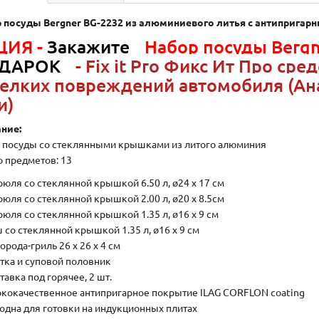
 посуды Bergner BG-2232 из алюминиевого литья с антиприг
ЦИЯ -
Закажите
Набор посуды Bergn
ДАРОК
-
Fix it Pro Фикс Ит Про ср
елких повреждений автомобиля (Ана
и)
ние:
 посуды со стеклянными крышками из литого алюминия
о предметов: 13
трюля со стеклянной крышкой 6.50 л, ø24 x 17 см
трюля со стеклянной крышкой 2.00 л, ø20 x 8.5см
рюля со стеклянной крышкой 1.35 л, ø16 x 9 см
 со стеклянной крышкой 1.35 л, ø16 x 9 см
орода-гриль 26 x 26 x 4 см
атка и суповой половник
тавка под горячее, 2 шт.
ококачественное антипригарное покрытие ILAG CORFLON coating
годна для готовки на индукционных плитах