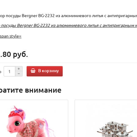
 посуды Bergner BG-2232 из алюминиевого литья с антипригарн
.80 руб.
В корзину
о
ратите внимание