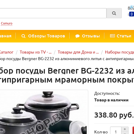
80
Вре
:
Comuro
авная
Обзоры Товаров
Отзывы
Статьи
Каталог
Товары из TV - ...
Товары для Дома и ...
Наборы посуд
ор посуды Bergner BG-2232 из алюминиевого литья с антиприга
бор посуды Bergner BG-2232 из 
типригарным мраморным покры
Доступность:
Товар в наличии
338.80 руб
Кол-во