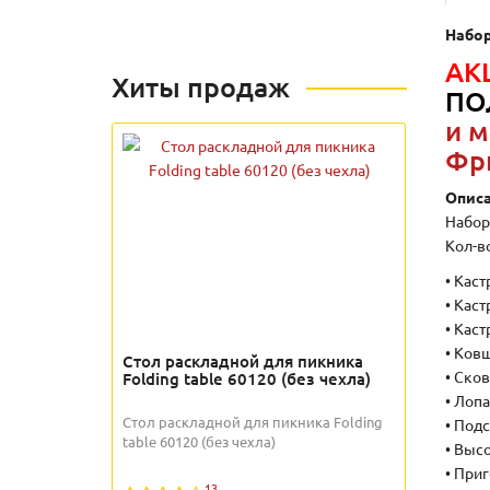
Набор
АК
Хиты продаж
ПО
и м
Фр
Описа
Набор
Кол-в
• Кас
• Кас
• Каст
• Ковш
Стол раскладной для пикника
• Сков
Folding table 60120 (без чехла)
• Лоп
Стол раскладной для пикника Folding
• Подс
table 60120 (без чехла)
• Выс
• При
13