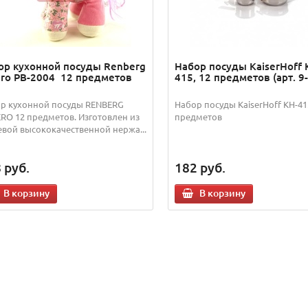
ор кухонной посуды Renberg
Набор посуды KaiserHoff 
ero PB-2004 12 предметов
415, 12 предметов (арт. 9
р кухонной посуды RENBERG
Набор посуды KaiserHoff KH-41
RO 12 предметов. Изготовлен из
предметов
вой высококачественной нержа...
8
руб.
182
руб.
В корзину
В корзину