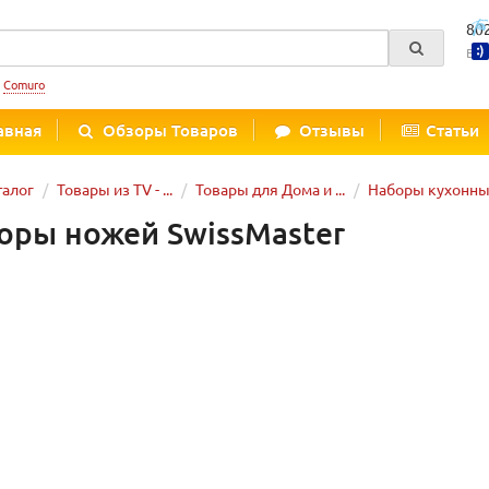
80
Вре
:
Comuro
авная
Обзоры Товаров
Отзывы
Статьи
талог
Товары из TV - ...
Товары для Дома и ...
Наборы кухонны
оры ножей SwissMaster