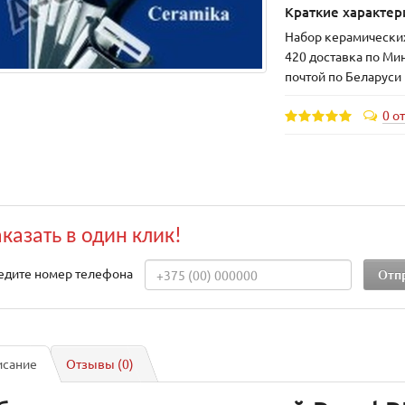
Краткие характер
Набор керамических
420 доставка по Ми
почтой по Беларуси
0 о
аказать в один клик!
едите номер телефона
исание
Отзывы (0)