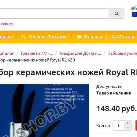
80
Вре
:
Comuro
авная
Обзоры Товаров
Отзывы
Статьи
Каталог
Товары из TV - ...
Товары для Дома и ...
Наборы кухон
ор керамических ножей Royal RL-620
бор керамических ножей Royal R
Доступность:
Товар в наличии
148.40 руб
Кол-во