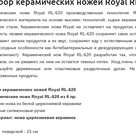
бор керамических ножей Royal R
ические ножи Royal RL-620 производственная технология 
ического материала на основе высоких технологий, сырье керами
ее стали. Керамические ножи Royal не оставляют на продуктах 
ость лезвие керамического ножа Royal RL-620 сохраняет свою ост
вают запахи продуктов и их вкус, сохраняет еду с естественным 
сходные особенности как Антибактериальные и дезодорирующее л
илипают). Керамический нож Royal RL-620 разработан так, что
ков, он не ржавеет, на нем не остается темных пятен. Уход очень 
ьзуйте деревянные или пластиковые разделочные доски. Не
оженные продукты.
 керамических ножей Royal RL-620
ические ножи Royal RL-620 из 6 пр.
вие ножа из белой циркониевой керамики
ные силиконовые ручки
ериал: ножа циркониевая керамика
 поварской - 15 см