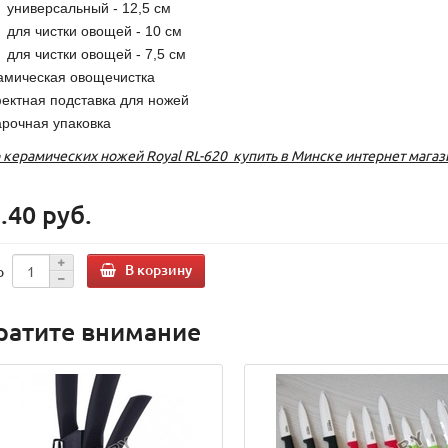
 универсальный - 12,5 см
 для чистки овощей - 10 см
 для чистки овощей - 7,5 см
амическая овощечистка
ектная подставка для ножей
арочная упаковка
 керамических ножей Royal RL-620 купить в Минске интернет магаз
.40 руб.
В корзину
о
ратите внимание