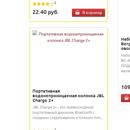
2
22.40
руб.
В корзину
Наб
Ber
ово
Набо
BG-4
ПОДА
являю
109
Портативная
водонепроницаемая колонка JBL
Charge 2+
JBL Charge 2+ - это превосходный
портативный динамик Bluetooth с
мощным стереозвуком и блоком пит...
2