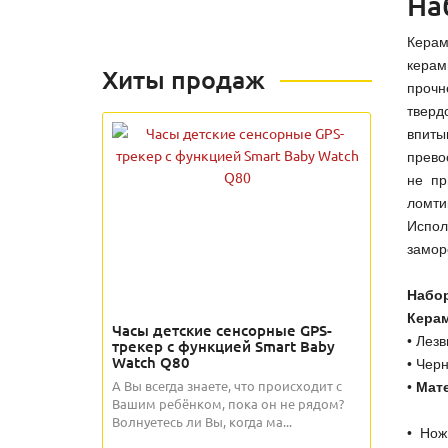
На
Керам
керам
Хиты продаж
прочн
тверд
впиты
прево
не пр
ломти
Испол
замор
Набор
Керам
Часы детские сенсорные GPS-
• Лез
трекер с функцией Smart Baby
Watch Q80
• Чер
А Вы всегда знаете, что происходит с
•
Мат
Вашим ребёнком, пока он не рядом?
Волнуетесь ли Вы, когда ма...
• Нож