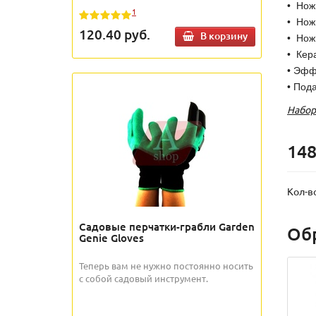
• Нож
1
• Нож
120.40
руб.
В корзину
• Нож
• Кер
• Эфф
• Под
Набор
148
Кол-в
Садовые перчатки-грабли Garden
Об
Genie Gloves
Теперь вам не нужно постоянно носить
с собой садовый инструмент.