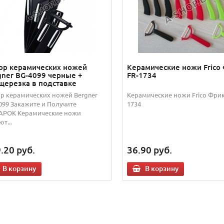
ор керамических ножей
Керамические ножи Frico
gner BG-4099 черные +
FR-1734
щерезка в подставке
р керамических ножей Bergner
Керамические ножи Frico Фрик
099 Закажите и Получите
1734
РОК Керамические ножи
т...
.20
руб.
36.90
руб.
В корзину
В корзину