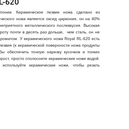
L-620
Японии. Керамическое лезвие ножа сделано из
ческого ножа является оксид циркония, он на 40%
неприятного металлического послевкусия. Высокая
роту почти в десять раз дольше, чем сталь, он не
ароматом. У керамического ножа Royal RL-620 есть
езвия (к керамической поверхности ножа продукты
бы обеспечить точную нарезку кусочков и тонких
прост, просто сполосните керамические ножи водой.
 используйте керамические ножи, чтобы резать